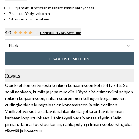
Tullit ja maksut peritään maahantuonnin yhteydessä
Pikapostit Yhdysvaltoihin
14 päivän palautusoikeus
4.0
Perustuu 17 arvosteluun
Black
LISÄÄ OSTOSKORIIN
Kuvaus
Quicksohl on erityisesti kenkien korjaamiseen kehitetty kitti. Se
sopii nahkaan, kumiin ja jopa muoviin. Käytä sitä esimerkiksi pohjien
reikien korjaamiseen, nahan suurempien kolhujen korjaamiseen,
curlingkenkien kumigalossien korjaamiseen ja niin edelleen.
Värilliset versiot sisältävät nahkarakeita, jotka antavat hieman
karhean lopputuloksen. Läpinäkyvä versio antaa täysin sileän
pinnan. Tahna koostuu kumin, nahkapölyn ja liiman seoksesta, joka
täyttää ja kovettuu.