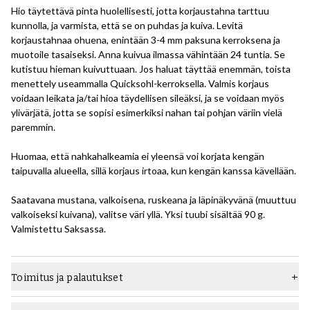
Hio täytettävä pinta huolellisesti, jotta korjaustahna tarttuu
kunnolla, ja varmista, että se on puhdas ja kuiva. Levitä
korjaustahnaa ohuena, enintään 3-4 mm paksuna kerroksena ja
muotoile tasaiseksi. Anna kuivua ilmassa vähintään 24 tuntia. Se
kutistuu hieman kuivuttuaan. Jos haluat täyttää enemmän, toista
menettely useammalla Quicksohl-kerroksella. Valmis korjaus
voidaan leikata ja/tai hioa täydellisen sileäksi, ja se voidaan myös
ylivärjätä, jotta se sopisi esimerkiksi nahan tai pohjan väriin vielä
paremmin.
Huomaa, että nahkahalkeamia ei yleensä voi korjata kengän
taipuvalla alueella, sillä korjaus irtoaa, kun kengän kanssa kävellään.
Saatavana mustana, valkoisena, ruskeana ja läpinäkyvänä (muuttuu
valkoiseksi kuivana), valitse väri yllä. Yksi tuubi sisältää 90 g.
Valmistettu Saksassa.
Toimitus ja palautukset