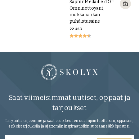
Saphir Medaille d'Or
Ta
Omninettoyant,
pu
mokkanahkan
35
puhdistusaine
22 USD
Saat viimeisimmät uutiset, oppaat ja
tarjoukset
Liity uutiskirjeemme ja saat etuoikeuden uusimpiin tuotteisiin, oppaisiin,
erikoistarjouksiin ja ajattomiin inspiraatioihin suoraan sähköpostiisi.