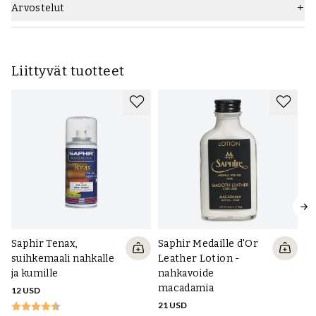
Arvostelut
Liittyvät tuotteet
Saphir Tenax,
Saphir Medaille d'Or
suihkemaali nahkalle
Leather Lotion -
ja kumille
nahkavoide
macadamia
12 USD
Sa
21 USD
Du