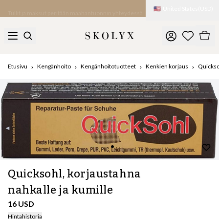
🇺🇸
United States
(
USD
)
Tullit ja maksut peritään maahantuonnin yhteydessä
Etusivu
Kengänhoito
Kengänhoitotuotteet
Kenkien korjaus
Quicksoh
Quicksohl, korjaustahna
nahkalle ja kumille
16 USD
Hintahistoria