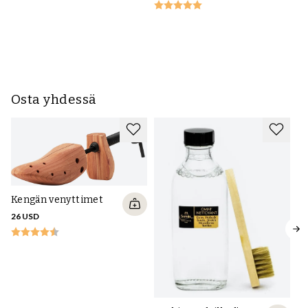
ke
21
Osta yhdessä
Kengän venyttimet
26 USD