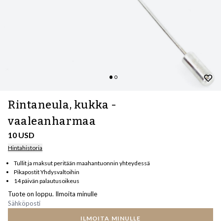
Rintaneula, kukka -
vaaleanharmaa
10 USD
Hintahistoria
Tullit ja maksut peritään maahantuonnin yhteydessä
Pikapostit Yhdysvaltoihin
14 päivän palautusoikeus
Tuote on loppu. Ilmoita minulle
ILMOITA MINULLE