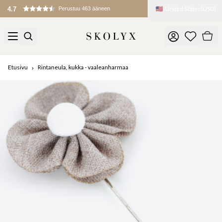
🇺🇸
United States
(
USD
)
4.7
Perustuu 463 ääneen
Etusivu
Rintaneula, kukka - vaaleanharmaa