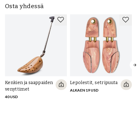
Osta yhdessä
Kenkien ja saappaiden
Lepolestit, setripuuta
Su
venyttimet
m
ALKAEN 19 USD
tu
40 USD
ho
90