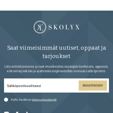
Saat viimeisimmät uutiset, oppaat ja
tarjoukset
Liity uutiskirjeemme ja saat etuoikeuden uusimpiin tuotteisiin, oppaisiin,
erikoistarjouksiin ja ajattomiin inspiraatioihin suoraan sähköpostiisi.
REKISTERÖIDY
Kyllä, hyväksyn
tietosuojasäännöt