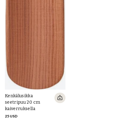
Kenkälusikka
seetripuu 20 cm
kaiverruksella
25 USD