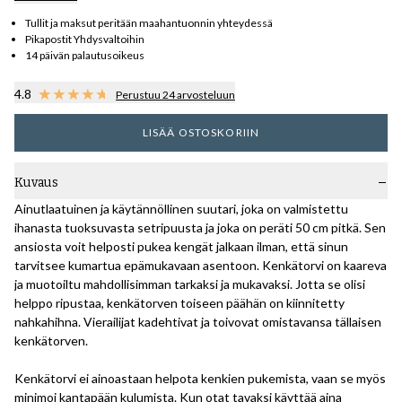
Tullit ja maksut peritään maahantuonnin yhteydessä
Pikapostit Yhdysvaltoihin
14 päivän palautusoikeus
4.8
Perustuu 24 arvosteluun
LISÄÄ OSTOSKORIIN
Kuvaus
Ainutlaatuinen ja käytännöllinen suutari, joka on valmistettu
ihanasta tuoksuvasta setripuusta ja joka on peräti 50 cm pitkä. Sen
ansiosta voit helposti pukea kengät jalkaan ilman, että sinun
tarvitsee kumartua epämukavaan asentoon. Kenkätorvi on kaareva
ja muotoiltu mahdollisimman tarkaksi ja mukavaksi. Jotta se olisi
helppo ripustaa, kenkätorven toiseen päähän on kiinnitetty
nahkahihna. Vierailijat kadehtivat ja toivovat omistavansa tällaisen
kenkätorven.
Kenkätorvi ei ainoastaan helpota kenkien pukemista, vaan se myös
minimoi kantapään kulumista. Kun otat tavaksi käyttää aina