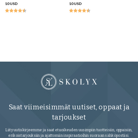
10 USD
10 USD
O
na
jo
13
Saat viimeisimmät uutiset, oppaat ja
tarjoukset
Liity uutiskirjeemme ja saat etuoikeuden uusimpiin tuotteisiin, oppaisiin,
erikoistarjouksiin ja ajattomiin inspiraatioihin suoraan sähköpostiisi.