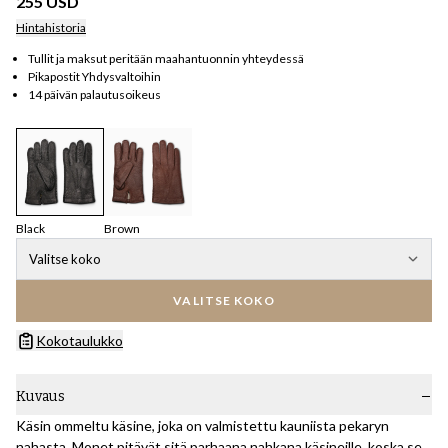
255 USD
Hintahistoria
Tullit ja maksut peritään maahantuonnin yhteydessä
Pikapostit Yhdysvaltoihin
14 päivän palautusoikeus
Black
Brown
Valitse koko
VALITSE KOKO
Kokotaulukko
Kuvaus
Käsin ommeltu käsine, joka on valmistettu kauniista pekaryn
nahasta. Monet pitävät sitä parhaana nahkana käsineille, koska se