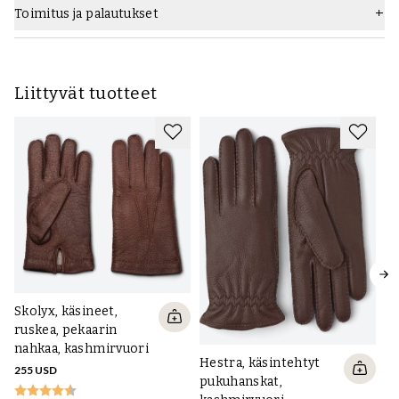
Toimitus ja palautukset
Liittyvät tuotteet
Skolyx, käsineet,
ruskea, pekaarin
nahkaa, kashmirvuori
Hestra, käsintehtyt
255 USD
He
pukuhanskat,
pu