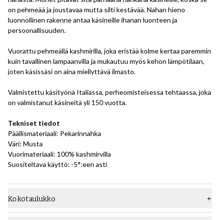
on pehmeää ja joustavaa mutta silti kestävää. Nahan hieno
luonnollinen rakenne antaa käsineille ihanan luonteen ja
persoonallisuuden.
Vuorattu pehmeällä kashmirilla, joka eristää kolme kertaa paremmin
kuin tavallinen lampaanvilla ja mukautuu myös kehon lämpötilaan,
joten käsissäsi on aina miellyttävä ilmasto.
Valmistettu käsityönä Italiassa, perheomisteisessa tehtaassa, joka
on valmistanut käsineitä yli 150 vuotta.
Tekniset tiedot
Päällismateriaali: Pekarinnahka
Väri: Musta
Vuorimateriaali: 100% kashmirvilla
Suositeltava käyttö: -5°:een asti
Kokotaulukko