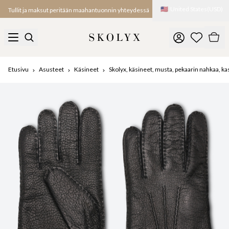
🇺🇸
United States
(
USD
)
Tullit ja maksut peritään maahantuonnin yhteydessä
Etusivu
Asusteet
Käsineet
Skolyx, käsineet, musta, pekaarin nahkaa, k