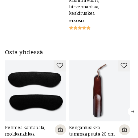
kashmirvuori,
ka
hirvennahkaa,
hi
keskiruskea
21
216 USD
Osta yhdessä
Pehmeä kantapala,
Kengänlusikka
mokkanahkaa
tummaa puuta 20 cm