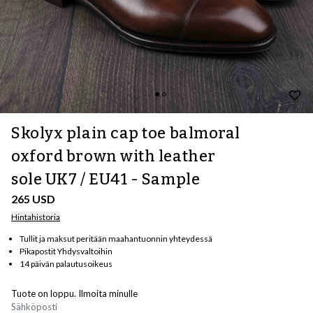
Skolyx plain cap toe balmoral
oxford brown with leather
sole UK7 / EU41 - Sample
265 USD
Hintahistoria
Tullit ja maksut peritään maahantuonnin yhteydessä
Pikapostit Yhdysvaltoihin
14 päivän palautusoikeus
Tuote on loppu. Ilmoita minulle