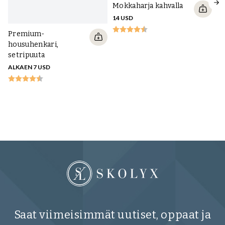
Mokkaharja kahvalla
14 USD
Premium-
housuhenkari,
setripuuta
ALKAEN 7 USD
Ya
ma
v
29
Saat viimeisimmät uutiset, oppaat ja