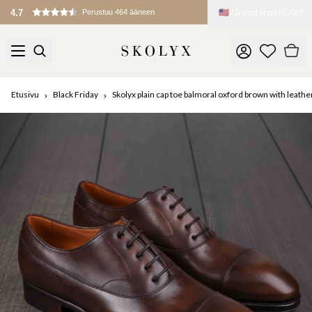
🇺🇸
United States
(
USD
)
4.7
Perustuu 464 ääneen
Etusivu
Black Friday
Skolyx plain cap toe balmoral oxford brown with leath