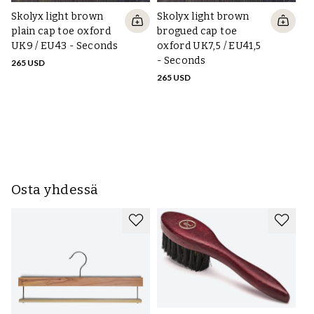
- Käsittele tavallista nahkaa kenkävoiteella, käsittele mokka ja
Skolyx light brown
Skolyx light brown
tekstiili vedeneristyssuihkeella
plain cap toe oxford
brogued cap toe
Lisätietoja näistä vaiheista tässä oppaassa
.
UK9 / EU43 - Seconds
oxford UK7,5 / EU41,5
- Seconds
265 USD
Sk
Lisätietoja kengänhoidosta:
265 USD
pl
Lue tämä perusteellinen opas, joka sisältää myös videon, nahan
UK
puhdistaminen kengät
.
s
26
Osta yhdessä