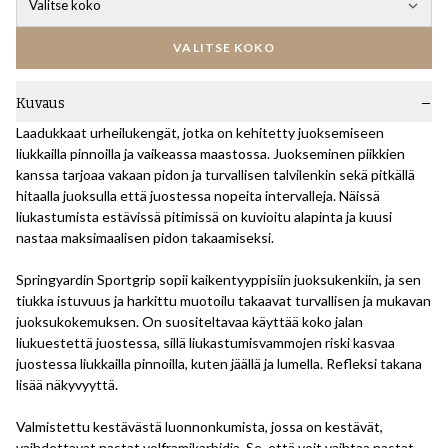
Valitse koko
VALITSE KOKO
Kuvaus
Laadukkaat urheilukengät, jotka on kehitetty juoksemiseen
liukkailla pinnoilla ja vaikeassa maastossa. Juokseminen piikkien
kanssa tarjoaa vakaan pidon ja turvallisen talvilenkin sekä pitkällä
hitaalla juoksulla että juostessa nopeita intervalleja. Näissä
liukastumista estävissä pitimissä on kuvioitu alapinta ja kuusi
nastaa maksimaalisen pidon takaamiseksi.
Springyardin Sportgrip sopii kaikentyyppisiin juoksukenkiin, ja sen
tiukka istuvuus ja harkittu muotoilu takaavat turvallisen ja mukavan
juoksukokemuksen. On suositeltavaa käyttää koko jalan
liukuestettä juostessa, sillä liukastumisvammojen riski kasvaa
juostessa liukkailla pinnoilla, kuten jäällä ja lumella. Refleksi takana
lisää näkyvyyttä.
Valmistettu kestävästä luonnonkumista, jossa on kestävät,
vaihdettavat nastat volframikarbidia. Se, että voit vaihtaa nastat,