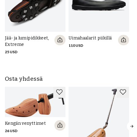
Jää- ja lumipidikkeet,
Uimahaalarit piikillä
Extreme
110 USD
25 USD
Osta yhdessä
Kengän venyttimet
26 USD