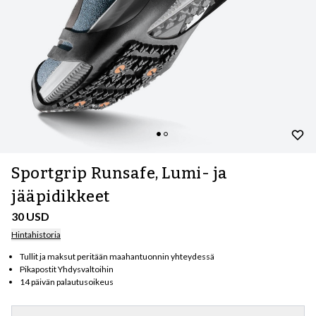
Sportgrip Runsafe, Lumi- ja
jääpidikkeet
30 USD
Hintahistoria
Tullit ja maksut peritään maahantuonnin yhteydessä
Pikapostit Yhdysvaltoihin
14 päivän palautusoikeus