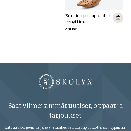
Kenkien ja saappaiden
Le
venyttimet
AL
40 USD
Saat viimeisimmät uutiset, oppaat ja
tarjoukset
Liity uutiskirjeemme ja saat etuoikeuden uusimpiin tuotteisiin, oppaisiin,