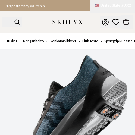
🇺🇸
United States
(
USD
)
Pikapostit Yhdysvaltoihin
Etusivu
Kengänhoito
Kenkätarvikkeet
Liukueste
Sportgrip Runsafe, 