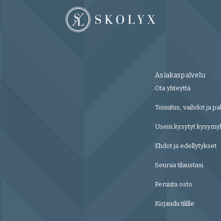
Asiakaspalvelu
Ota yhteyttä
Toimitus, vaihdot ja pa
Usein kysytyt kysymy
Ehdot ja edellytykset
Seuraa tilaustasi
Peruuta osto
Kirjaudu tilille