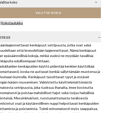
Valitse koko
VALITSE KOKO
Kokotaulukko
uvaus
säänlaajennettavat kenkäpuut setripuusta, jotka ovat sekä
tuudeltaan että leveydeltään laajennettavat. Nämä kenkäpuut
at epäsäännöllisiä kokoja, minkä vuoksi ne myydään tavallisia
nkäpuita edullisempaan hintaan.
adukkaiden kenkäpuiden käyttö pidentää kenkien käyttöikää
omattavasti, koska ne auttavat kenkiä säilyttämään muotonsa ja
ivumaan kunnolla. Kenkäpuut tasoittavat rypyt ja estävät
ngän kärjen nousemisen. Valmistettu käsittelemättömästä
naisesta setripuusta, joka tuoksuu ihanalta, imee kosteutta
inomaisesti ja poistaa mahdolliset hajut sekä torjuu haitallisia
önteisiä. Messinkiväriset, ruostumattomasta teräksestä
lmistetut osat ja käytännöllinen nuppi helpottavat kenkäpuiden
ettamista ja poistamista. Toimii erinomaisesti myös saappaissa,