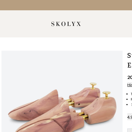
S
E
2
Hi
4.