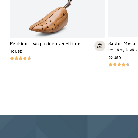
Saphir Medail
Kenkien ja saappaiden venyttimet
vettähylkivä 
40 USD
22 USD