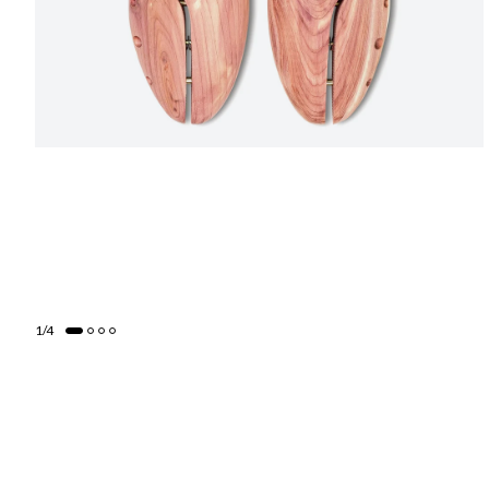
1
/
4