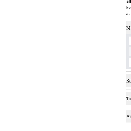
si
ke
as
M
K
T
A