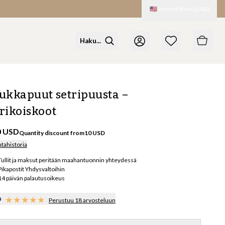
🇺🇸
United States
(
USD
)
ukkapuut setripuusta –
rikoiskoot
0 USD
Quantity discount from
10
USD
ntahistoria
Tullit ja maksut peritään maahantuonnin yhteydessä
Pikapostit Yhdysvaltoihin
14 päivän palautusoikeus
9
Perustuu 18 arvosteluun