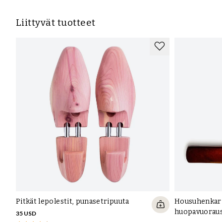
Liittyvät tuotteet
Pitkät lepolestit, punasetripuuta
Housuhenkari
huopavuorau
35 USD