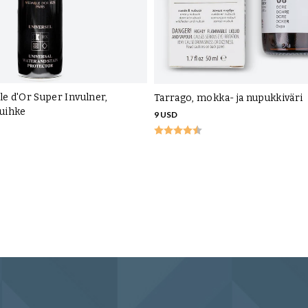
le d'Or Super Invulner,
Tarrago, mokka- ja nupukkiväri
suihke
9 USD