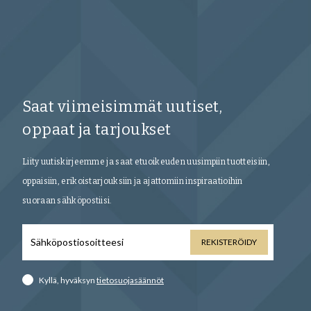
Saat viimeisimmät uutiset,
oppaat ja tarjoukset
Liity uutiskirjeemme ja saat etuoikeuden uusimpiin tuotteisiin,
oppaisiin, erikoistarjouksiin ja ajattomiin inspiraatioihin
suoraan sähköpostiisi.
REKISTERÖIDY
Kyllä, hyväksyn
tietosuojasäännöt