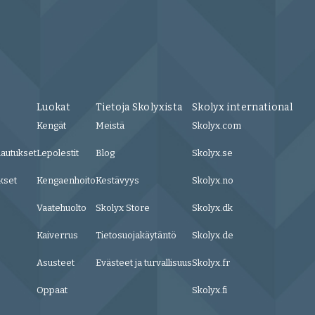
Luokat
Tietoja Skolyxista
Skolyx international
Kengät
Meistä
Skolyx.com
lautukset
Lepolestit
Blog
Skolyx.se
kset
Kengaenhoito
Kestävyys
Skolyx.no
Vaatehuolto
Skolyx Store
Skolyx.dk
Kaiverrus
Tietosuojakäytäntö
Skolyx.de
Asusteet
Evästeet ja turvallisuus
Skolyx.fr
Oppaat
Skolyx.fi