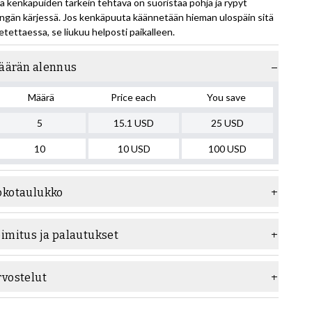
llä kenkäpuiden tärkein tehtävä on suoristaa pohja ja rypyt
ngän kärjessä. Jos kenkäpuuta käännetään hieman ulospäin sitä
etettaessa, se liukuu helposti paikalleen.
äärän alennus
Määrä
Price each
You save
5
15.1
USD
25
USD
10
10
USD
100
USD
okotaulukko
oimitus ja palautukset
rvostelut