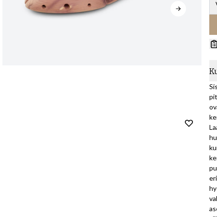
K
Si
pi
ov
ke
La
hu
ku
ke
pu
er
hy
va
as