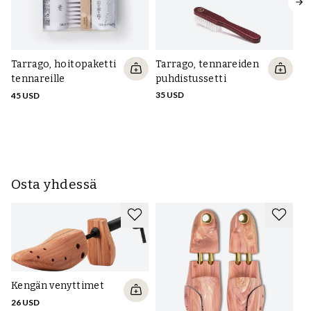
Tarrago, hoitopaketti
Tarrago, tennareiden
Ta
tennareille
puhdistussetti
pe
35 USD
52
45 USD
Osta yhdessä
Kengän venyttimet
26 USD