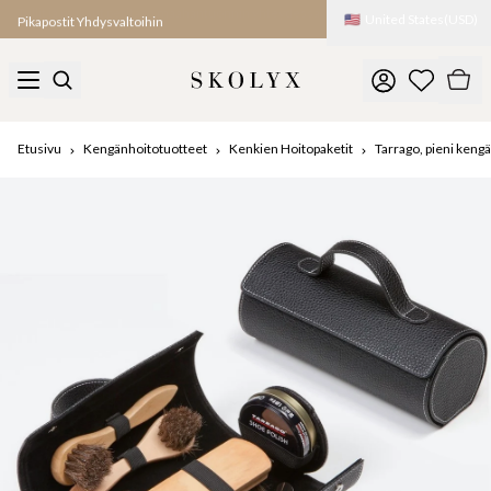
🇺🇸
United States
(
USD
)
Pikapostit Yhdysvaltoihin
Etusivu
Kengänhoitotuotteet
Kenkien Hoitopaketit
Tarrago, pieni keng