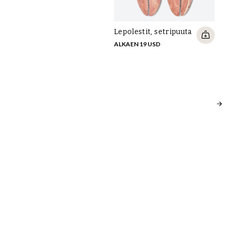
Sa
Lepolestit, setripuuta
Su
ALKAEN 19 USD
ve
22