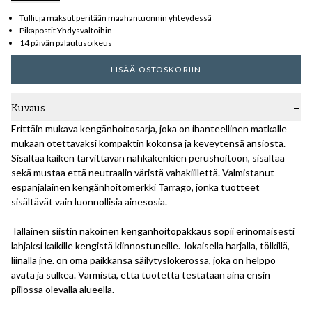
Tullit ja maksut peritään maahantuonnin yhteydessä
Pikapostit Yhdysvaltoihin
14 päivän palautusoikeus
LISÄÄ OSTOSKORIIN
Kuvaus
Erittäin mukava kengänhoitosarja, joka on ihanteellinen matkalle
mukaan otettavaksi kompaktin kokonsa ja keveytensä ansiosta.
Sisältää kaiken tarvittavan nahkakenkien perushoitoon, sisältää
sekä mustaa että neutraalin väristä vahakiillettä. Valmistanut
espanjalainen kengänhoitomerkki Tarrago, jonka tuotteet
sisältävät vain luonnollisia ainesosia.
Tällainen siistin näköinen kengänhoitopakkaus sopii erinomaisesti
lahjaksi kaikille kengistä kiinnostuneille. Jokaisella harjalla, tölkillä,
liinalla jne. on oma paikkansa säilytyslokerossa, joka on helppo
avata ja sulkea. Varmista, että tuotetta testataan aina ensin
piilossa olevalla alueella.