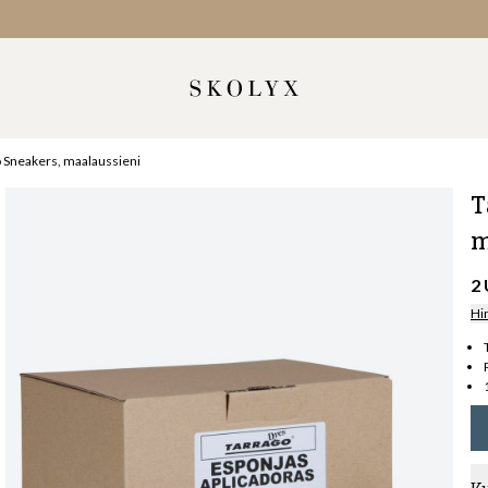
 Sneakers, maalaussieni
T
m
2
Hi