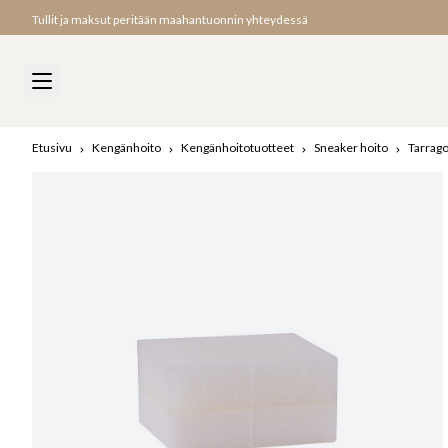
Tullit ja maksut peritään maahantuonnin yhteydessä
Etusivu
Kengänhoito
Kengänhoitotuotteet
Sneaker hoito
Tarrago