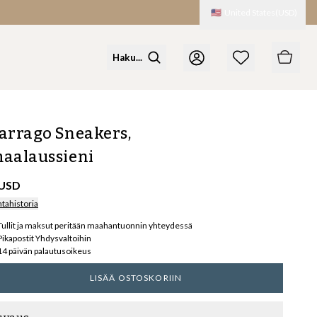
🇺🇸
United States
(
USD
)
arrago Sneakers,
aalaussieni
 USD
ntahistoria
Tullit ja maksut peritään maahantuonnin yhteydessä
Pikapostit Yhdysvaltoihin
14 päivän palautusoikeus
LISÄÄ OSTOSKORIIN