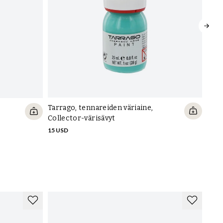
Tarrago, tennareiden väriaine,
Tarr
Collector-värisävyt
13 U
15 USD