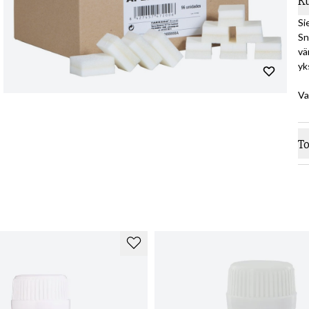
K
Si
Sn
vä
yk
Va
T