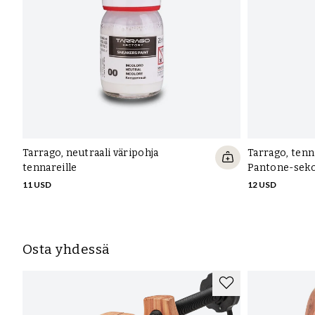
Tarrago, neutraali väripohja
Tarrago, tenn
tennareille
Pantone-seko
11 USD
12 USD
Osta yhdessä