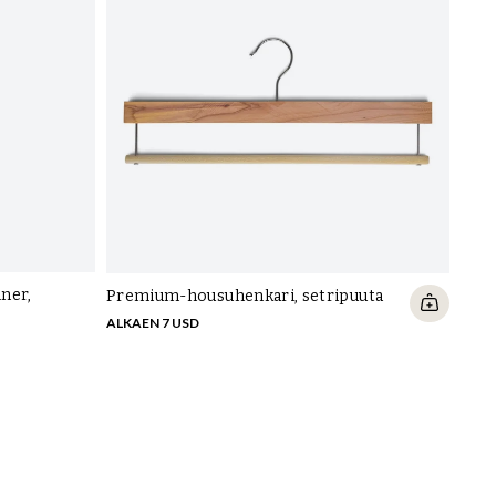
Levi
5 US
lner,
Premium-housuhenkari, setripuuta
ALKAEN 7 USD