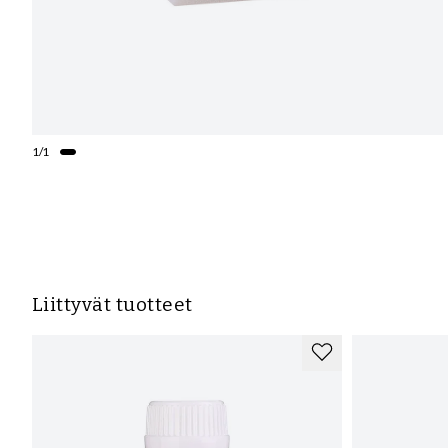
1
/
1
Liittyvät tuotteet