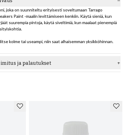
uvaus
eni, joka on suunniteltu erityisesti soveltumaan Tarrago
eakers Paint -maalin levittämiseen kenkiin. Käytä sieniä, kun
rjäät suurempia pintoja, käytä siveltimiä, kun maalaat pienempiä
sityiskohtia.
litse kolme tai useampi, niin saat alhaisemman yksikköhinnan.
oimitus ja palautukset