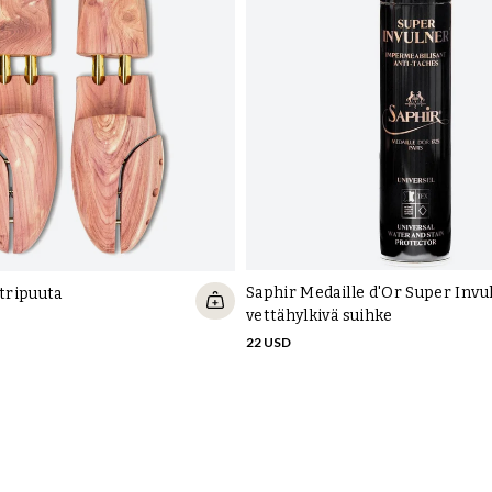
Saphir Medaille d'Or Super Invu
etripuuta
vettähylkivä suihke
22 USD