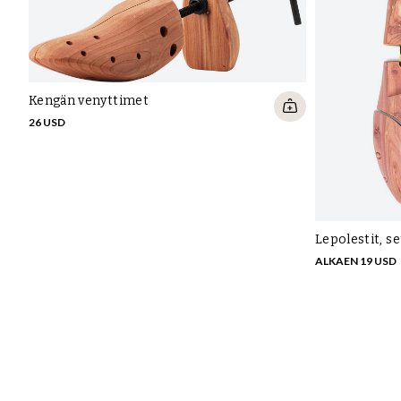
Kengän venyttimet
26 USD
Lepolestit, s
ALKAEN 19 USD