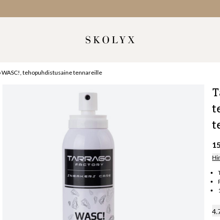
 WASC!, tehopuhdistusaine tennareille
T
t
t
1
Hi
4.