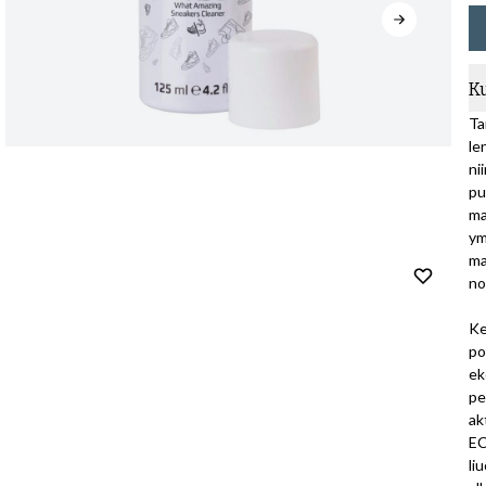
K
Ta
le
ni
pu
ma
ym
ma
no
Ke
po
ek
pe
ak
EC
li