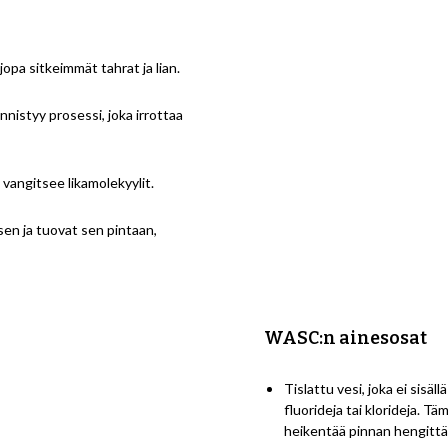
pa sitkeimmät tahrat ja lian.
ynnistyy prosessi, joka irrottaa
 vangitsee likamolekyylit.
sen ja tuovat sen pintaan,
WASC:n ainesosat
Tislattu vesi, joka ei sisäl
fluorideja tai klorideja. Tä
heikentää pinnan hengittä