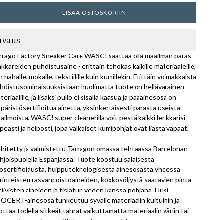
LISÄÄ OSTOSKORIIN
uvaus
rrago Factory Sneaker Care WASC! saattaa olla maailman paras
nkkareiden puhdistusaine - erittäin tehokas kaikille materiaaleille,
in nahalle, mokalle, tekstiilille kuin kumillekin. Erittäin voimakkaista
hdistusominaisuuksistaan huolimatta tuote on hellävarainen
teriaalille, ja lisäksi pullo ei sisällä kaasua ja pääainesosa on
päristösertifioitua ainetta, yksinkertaisesti parasta useista
ailmoista. WASC! super cleanerilla voit pestä kaikki lenkkarisi
peasti ja helposti, jopa valkoiset kumipohjat ovat liasta vapaat.
hitetty ja valmistettu Tarragon omassa tehtaassa Barcelonan
hjoispuolella Espanjassa. Tuote koostuu salaisesta
osertifioidusta, huipputeknologisesta ainesosasta yhdessä
rinteisten rasvanpoistoaineiden, kookosöljystä saatavien pinta-
tiivisten aineiden ja tislatun veden kanssa pohjana. Uusi
OCERT-ainesosa tunkeutuu syvälle materiaalin kuituihin ja
uottaa todella sitkeät tahrat vaikuttamatta materiaalin väriin tai