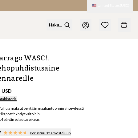
🇺🇸
United States
(
USD
)
arrago WASC!,
ehopuhdistusaine
ennareille
5 USD
ntahistoria
Tullit ja maksut peritään maahantuonnin yhteydessä
Pikapostit Yhdysvaltoihin
14 päivän palautusoikeus
7
Perustuu 32 arvosteluun