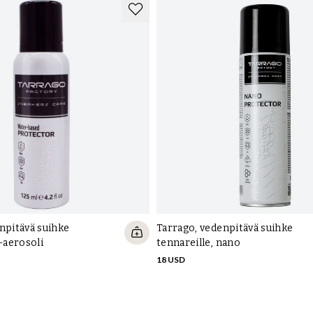
npitävä suihke
Tarrago, vedenpitävä suihke
i-aerosoli
tennareille, nano
18 USD