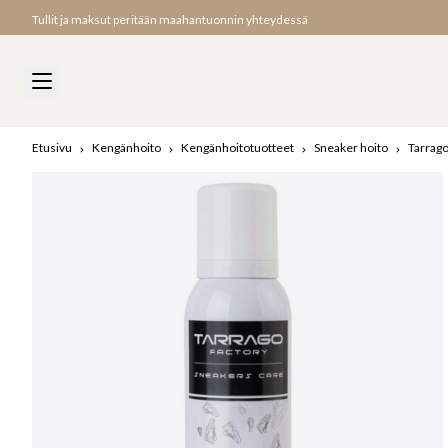
Tullit ja maksut peritään maahantuonnin yhteydessä
Etusivu
Kengänhoito
Kengänhoitotuotteet
Sneaker hoito
Tarrago