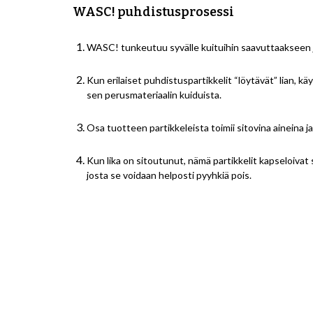
WASC! puhdistusprosessi
WASC! tunkeutuu syvälle kuituihin saavuttaakseen jo
Kun erilaiset puhdistuspartikkelit “löytävät” lian, kä
sen perusmateriaalin kuiduista.
Osa tuotteen partikkeleista toimii sitovina aineina ja
Kun lika on sitoutunut, nämä partikkelit kapseloivat 
josta se voidaan helposti pyyhkiä pois.