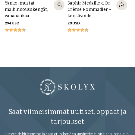
Yanko, mustat
Saphir Medaille d'Or
maihinnousukengät,
Crème Pommadier -
vahanahkaa
kenkävoide
294 USD
20 USD
Sa
va
ve
18
Saat viimeisimmät uutiset, oppaat ja
tarjoukset
Liity uutiskirjeemme ja saat etuoikeuden uusimpiin tuotteisiin, oppaisiin,