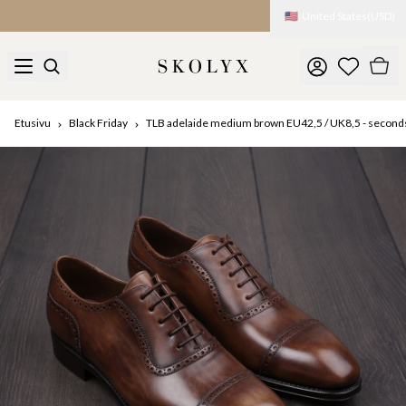
🇺🇸
United States
(
USD
)
Tullit ja maksut peritään maahantuonnin yhteydessä
Etusivu
Black Friday
TLB adelaide medium brown EU42,5 / UK8,5 - second