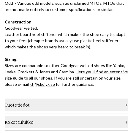
Odd - Various odd models, such as unclaimed MTOs, MTOs that
are not made entirely to customer specifications, or similar.
Construction:
Goodyear welted.
Leather board heel stiffener which makes the shoe easy to adapt
to your feet (cheaper brands usually use plastic heel stiffeners
which makes the shoes very heard to break in).
Sizing:
Sizes are comparable to other Goodyear welted shoes like Yanko,
Loake, Crockett & Jones and Carmina.
Here you'll find an extensive
size guide to all our shoes
. If you are still uncertain on your size,
please e-mail
ktj@skolyx.se
for further guidance.
Tuotetiedot
Materiaali
Sileä nahka
Kokotaulukko
Pohja
Pohja nahkaa