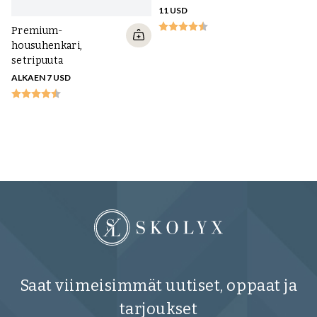
11 USD
Premium-
housuhenkari,
setripuuta
ALKAEN 7 USD
Sa
C
ke
20
Saat viimeisimmät uutiset, oppaat ja
tarjoukset