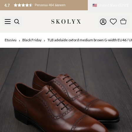
🇺🇸
United States
(
USD
)
4.7
Perustuu 464 ääneen
Etusivu
Black Friday
TLB adelaide oxford medium brown G-width EU46 / U