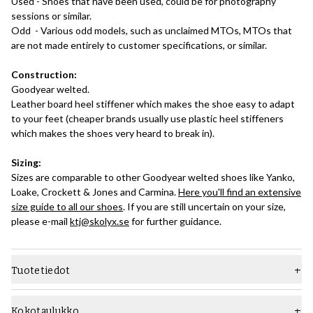
Used - Shoes that have been used, could be for photography
sessions or similar.
Odd - Various odd models, such as unclaimed MTOs, MTOs that
are not made entirely to customer specifications, or similar.
Construction:
Goodyear welted.
Leather board heel stiffener which makes the shoe easy to adapt
to your feet (cheaper brands usually use plastic heel stiffeners
which makes the shoes very heard to break in).
Sizing:
Sizes are comparable to other Goodyear welted shoes like Yanko,
Loake, Crockett & Jones and Carmina.
Here you'll find an extensive
size guide to all our shoes
. If you are still uncertain on your size,
please e-mail
ktj@skolyx.se
for further guidance.
Tuotetiedot
Materiaali
Sileä nahka
Kokotaulukko