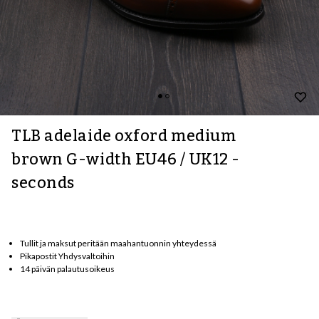
TLB adelaide oxford medium
brown G-width EU46 / UK12 -
seconds
Tullit ja maksut peritään maahantuonnin yhteydessä
Pikapostit Yhdysvaltoihin
14 päivän palautusoikeus