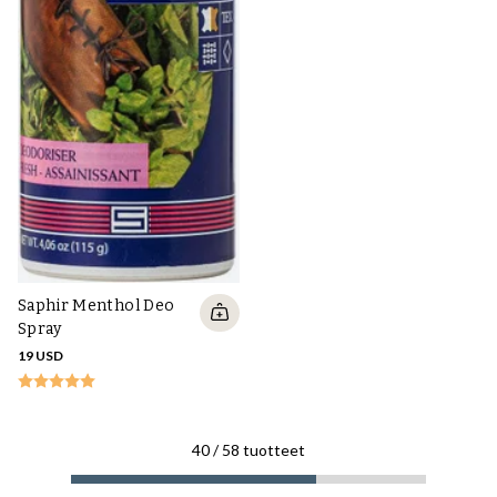
Saphir Menthol Deo
Spray
19 USD
40
/
58
tuotteet