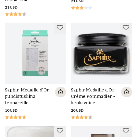
21 USD
21 USD
Saphir, Medaille d'Or,
Saphir Medaille d'Or
puhdistusliina
Crème Pommadier -
tennareille
kenkävoide
10 USD
20 USD