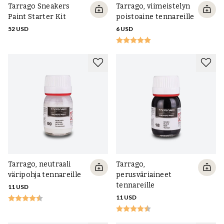
Tarrago Sneakers
Tarrago, viimeistelyn
Paint Starter Kit
poistoaine tennareille
52 USD
6 USD
Tarrago, neutraali
Tarrago,
väripohja tennareille
perusväriaineet
tennareille
11 USD
11 USD