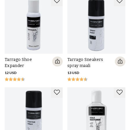
säännöllisestä puhdistamisesta ja hoitamisesta niiden
ravitsemiseksi ja suojaamiseksi. Valkoisille nahkalenkkareille on
olemassa
Saphir Medaille d'Or Creme Pommadier -kenkävoide
, joka
antaa erinomaista hoitoa, suojaa ja ei vähiten peittää jäljet ja värjää
uudelleen. Valkoisille pohjille meillä on sitten
Tarrago Sneakers
Total White
, joka on pintamaali, joka tekee pohjista jälleen raikkaan
valkoiset. Voit käyttää sitä myös päälliseen, jos se on synteettistä
nahkaa, mutta emme suosittele sen käyttämistä oikeaan nahkaan,
sillä silloin nahkaan halutut hoitoaineet eivät tunkeudu yhtä hyvin.
Tarrago Shoe
Tarrago Sneakers
Expander
spray maali
12 USD
13 USD