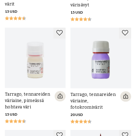
värit
värisävyt
15 USD
15 USD
Tarrago, tennareiden
Tarrago, tennareiden
väriaine, pimeässä
väriaine,
hohtava väri
fotokromivärit
15 USD
20 USD