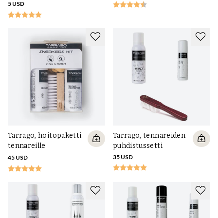
5 USD
Tarrago, hoitopaketti
Tarrago, tennareiden
tennareille
puhdistussetti
35 USD
45 USD