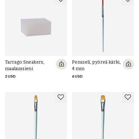
Tarrago Sneakers,
Pensseli, pyöreä kärki,
maalaussieni
4 mm
2 USD
6 USD