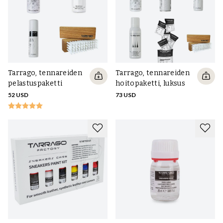
Tarrago, tennareiden
Tarrago, tennareiden
pelastuspaketti
hoitopaketti, luksus
52 USD
73 USD