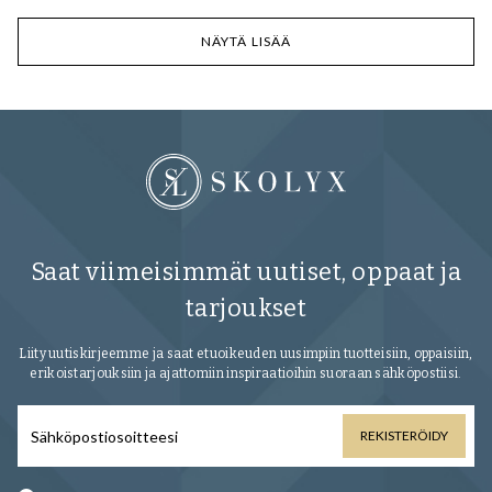
NÄYTÄ LISÄÄ
Saat viimeisimmät uutiset, oppaat ja
tarjoukset
Liity uutiskirjeemme ja saat etuoikeuden uusimpiin tuotteisiin, oppaisiin,
erikoistarjouksiin ja ajattomiin inspiraatioihin suoraan sähköpostiisi.
REKISTERÖIDY