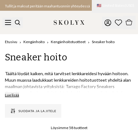
🇺🇸
United States
(
USD
)
Pikapostit Yhdysvaltoihin
Etusivu
Kengänhoito
Kengänhoitotuotteet
Sneaker hoito
Sneaker hoito
Täältä löydät kaiken, mitä tarvitset lenkkareidesi hyvään hoitoon.
Muun muassa laadukkaat lenkkareiden hoitotuotteet yhdeltä alan
maailman johtavista yrityksistä: Tarrago Factory Sneakers
Care. Monet ihmiset eivät kohtele lenkkareitaan niin hyvin kuin
Lue lisää
pitäisi, vaan käyttävät niitä päivästä toiseen. Anna niille hieman
rakkautta, niin ne sekä kestävät paljon kauemmin että näyttävät
SUODATA JA LAJITELE
paljon paremmilta.
Espanjalainen Tarrago on ollut eturintamassa kehittämässä
Löysimme
58
tuotteet
nykyaikaisia, laadukkaita kenkienhoitotuotteita 1960-luvulta