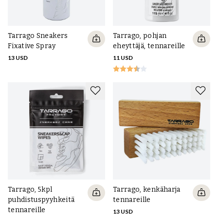
Tarrago Sneakers
Tarrago, pohjan
Fixative Spray
eheyttäjä, tennareille
13 USD
11 USD
Tarrago, 5kpl
Tarrago, kenkäharja
puhdistuspyyhkeitä
tennareille
tennareille
13 USD