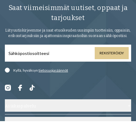
Saat viimeisimmät uutiset, oppaat ja
tarjoukset
Liity uutiskirjeemme ja saat etuoikeuden uusimpiin tuotteisiin, oppaisiin,
erikoistarjouksiin ja ajattomiin inspiraatioihin suoraan sähköpostiisi.
REKISTERÖIDY
Kyllä, hyväksyn
tietosuojasäännöt
Asiakaspalvelu
Ota yhteyttä
Toimitus, vaihdot ja palautukset
Luokat
Usein kysytyt kysymykset
Kengät