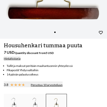
Housuhenkari tummaa puuta
7 USD
Quantity discount from
5
USD
Hintahistoria
Tullit ja maksut peritään maahantuonnin yhteydessä
Pikapostit Yhdysvaltoihin
14 päivän palautusoikeus
3.8
Perustuu 10 arvosteluun