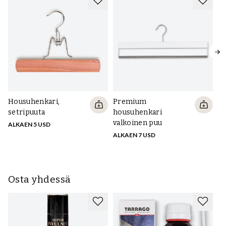
Housuhenkari,
Premium
P
setripuuta
housuhenkari
ho
valkoinen puu
se
ALKAEN 5 USD
ALKAEN 7 USD
AL
Osta yhdessä