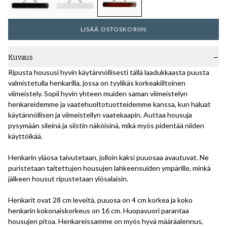
LISÄÄ OSTOSKORIIN
Kuvaus
Ripusta housusi hyvin käytännöllisesti tällä laadukkaasta puusta
valmistetulla henkarilla, jossa on tyylikäs korkeakiiltoinen
viimeistely. Sopii hyvin yhteen muiden saman viimeistelyn
henkareidemme ja vaatehuoltotuotteidemme kanssa, kun haluat
käytännöllisen ja viimeistellyn vaatekaapin. Auttaa housuja
pysymään sileinä ja siistin näköisinä, mikä myös pidentää niiden
käyttöikää.
Henkarin yläosa taivutetaan, jolloin kaksi puuosaa avautuvat. Ne
puristetaan taitettujen housujen lahkeensuiden ympärille, minkä
jälkeen housut ripustetaan ylösalaisin.
Henkarit ovat 28 cm leveitä, puuosa on 4 cm korkea ja koko
henkarin kokonaiskorkeus on 16 cm. Huopavuori parantaa
housujen pitoa. Henkareissamme on myös hyvä määräalennus,