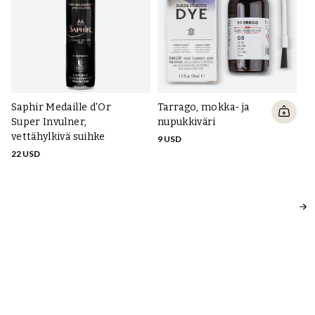
Saphir Medaille d'Or
Tarrago, mokka- ja
Ta
Super Invulner,
nupukkiväri
pu
vettähylkivä suihke
35
9 USD
22 USD