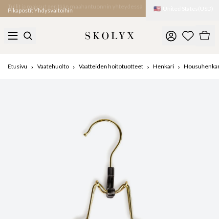
🇺🇸
United States
(
USD
)
Pikapostit Yhdysvaltoihin
Etusivu
Vaatehuolto
Vaatteiden hoitotuotteet
Henkari
Housuhenkar