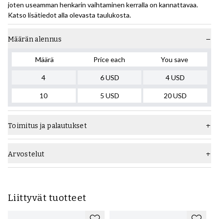
joten useamman henkarin vaihtaminen kerralla on kannattavaa.
Katso lisätiedot alla olevasta taulukosta.
Määrän alennus
Määrä
Price each
You save
4
6
USD
4
USD
10
5
USD
20
USD
Toimitus ja palautukset
Arvostelut
Liittyvät tuotteet