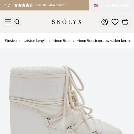
🇺🇸
United States
(
USD
)
4.7
Perustuu 464 ääneen
Etusivu
Naisten kengät
Moon Boot
Moon Boot Icon Low rubber kerma