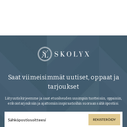
40
Saat viimeisimmät uutiset, oppaat ja
tarjoukset
Liity uutiskirjeemme ja saat etuoikeuden uusimpiin tuotteisiin, oppaisiin,
erikoistarjouksiin ja ajattomiin inspiraatioihin suoraan sähköpostiisi.
REKISTERÖIDY