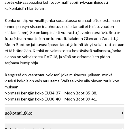
après-ski-saappaaksi kehitetty malli sopii nykyään iloisesti
kaikenlaisiin tilanteisiin.
Kenkä on slip-on-malli, jonka suuaukossa on nauhoitus estämään
lumen pääsyn sisään (nauhoitus ei ole tarkoitettu istuvuuden
säätämiseen). Se on lämpimästi vuorattu ja vedenkestävä. Retro-
futuristisen muotoilun on luonut italialainen Giancarlo Zanatti, ja
Moon Boot on jatkuvasti parantanut ja kehittänyt sekä tuotteitaan
että brändiään. Kenkä on valmistettu kestävästä nailonista, jonka
alaosa on vahvistettu PVC:llä, ja siinä on erinomaisen pidon
tarjoava kumipohja.
Kengissä on vaahtomuovivuori, joka mukautuu jalkaan, minkä
vuoksi kokoja on vain muutama. Valitse koko alla olevan taulukon
mukaan:
Normaali kengän koko EU34-37 – Moon Boot 35-38.
Normaali kengän koko EU38-40 – Moon Boot 39-41.
Kokotaulukko