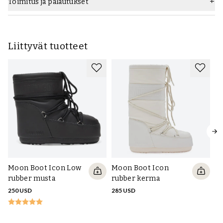
Toimitus ja palautukset
Liittyvät tuotteet
Moon Boot Icon Low
Moon Boot Icon
rubber musta
rubber kerma
250 USD
285 USD
M
ru