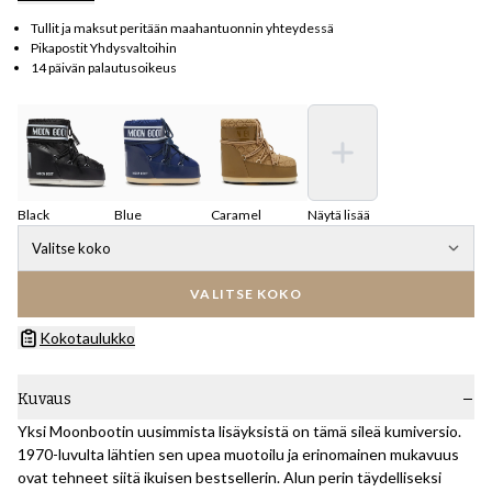
Tullit ja maksut peritään maahantuonnin yhteydessä
Pikapostit Yhdysvaltoihin
14 päivän palautusoikeus
Black
Blue
Caramel
Näytä lisää
Valitse koko
VALITSE KOKO
Kokotaulukko
Kuvaus
Yksi Moonbootin uusimmista lisäyksistä on tämä sileä kumiversio.
1970-luvulta lähtien sen upea muotoilu ja erinomainen mukavuus
ovat tehneet siitä ikuisen bestsellerin. Alun perin täydelliseksi