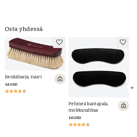
28
Osta yhdessä
Kenkäharja, suuri
16 USD
Pehmeä kantapala,
mokkanahkaa
10 USD
Ke
ve