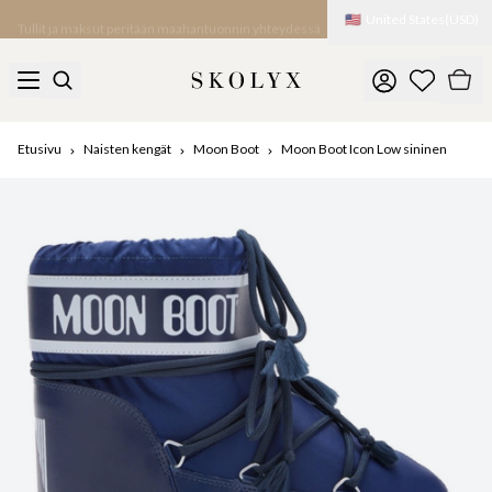
🇺🇸
United States
(
USD
)
Tullit ja maksut peritään maahantuonnin yhteydessä
Etusivu
Naisten kengät
Moon Boot
Moon Boot Icon Low sininen