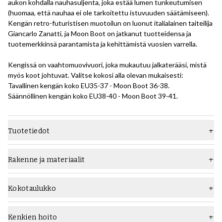
aukon kohdalla nauhasuljenta, joka estää lumen tunkeutumisen
(huomaa, että nauhaa ei ole tarkoitettu istuvuuden säätämiseen).
Kengän retro-futuristisen muotoilun on luonut italialainen taiteilija
Giancarlo Zanatti, ja Moon Boot on jatkanut tuotteidensa ja
tuotemerkkinsä parantamista ja kehittämistä vuosien varrella.
Kengissä on vaahtomuovivuori, joka mukautuu jalkaterääsi, mistä
myös koot johtuvat. Valitse kokosi alla olevan mukaisesti:
Tavallinen kengän koko EU35-37 - Moon Boot 36-38.
Säännöllinen kengän koko EU38-40 - Moon Boot 39-41.
Tuotetiedot
Materiaali
Tekstiili
Rakenne ja materiaalit
Pohja
Kumipohja
Sementoitu rakenne on kenkien perusrakennusmenetelmä. Täällä
päällinen yhdessä välipohjan/lastingboardin kanssa (kuten kaikissa
Tyyppi
Saappaat
Kokotaulukko
tällä rakenteella valmistetuilla Skolyx-kengillämme, joissa on
Leveys
F (vakio)
käytetty kunnollista aitoa nahkaa) tai yksinkertaisemmissa
tapauksissa kangaspohjapohja kiinnitetään ulkopohjaan pelkillä
Kenkien hoito