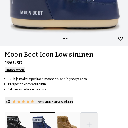
Moon Boot Icon Low sininen
196 USD
Hintahistoria
Tullit ja maksut peritään maahantuonnin yhteydessä
Pikapostit Yhdysvaltoihin
14 päivän palautusoikeus
5.0
Perustuu 4 arvosteluun