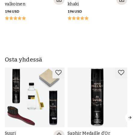
valkoinen
khaki
196 USD
196 USD
M
va
21
Osta yhdessä
Saphir Medaille d'Or
Suuri