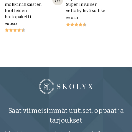
Super Invulner,
mokkanahkaisten
vettähylkivä suihke
tuotteiden
hoitopaketti
22 USD
Sa
90 USD
C
ke
20
Saat viimeisimmät uutiset, oppaat ja
tarjoukset