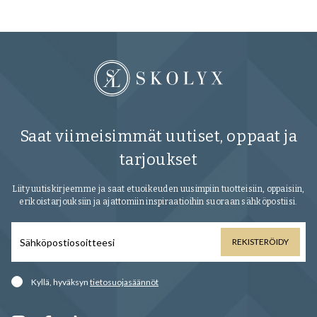
Saat viimeisimmät uutiset, oppaat ja
tarjoukset
Liity uutiskirjeemme ja saat etuoikeuden uusimpiin tuotteisiin, oppaisiin,
erikoistarjouksiin ja ajattomiin inspiraatioihin suoraan sähköpostiisi.
REKISTERÖIDY
Kyllä, hyväksyn
tietosuojasäännöt