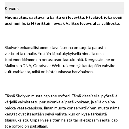
Kuvaus
Huomautus: saatavana kahta eri leveyttä, F (vakio), joka sopii
useimmille, ja H (erittäin leveä). Valitse leveys alta valikosta.
Skolyx-kenkämallistomme tavoitteena on tarjota parasta
vastinetta rahalle. Erittäin kilpailukykyisellä hinnalla oma
tuotemerkkimme on perustason laatukenkä. Kengissämme on
Mallorcan DNA, Goodyear Welt -rakenne ja kantapään vahvike
kuitunahkasta, mikä on hintaluokassa harvinainen.
Tässä Skolyxin musta cap toe oxford. Tämä klassisella, pyöreällä
kärjellä valmistettu peruskenkä ei petä koskaan, ja sillä on aina
paikka vaatekaapissa. Ilman muuta konservatiivinen, mutta nämä
kengät ovat itsestään selvä valinta, kun on kyse tärkeistä
tilaisuuksista. Olipa kyse sitten häistä tai liiketapaamisesta, cap
toe oxford on paikallaan.