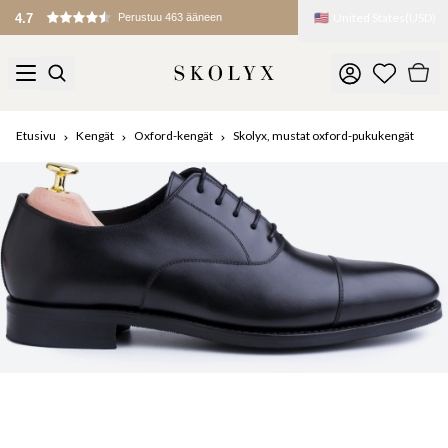
🇺🇸
United States
(
USD
)
4.7
Perustuu 463 ääneen
Etusivu
Kengät
Oxford-kengät
Skolyx, mustat oxford-pukukengät