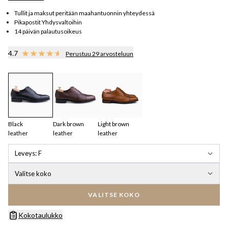
Tullit ja maksut peritään maahantuonnin yhteydessä
Pikapostit Yhdysvaltoihin
14 päivän palautusoikeus
4.7
Perustuu 29 arvosteluun
Black
Dark brown
Light brown
leather
leather
leather
Leveys
:
F
Valitse koko
VALITSE KOKO
Kokotaulukko