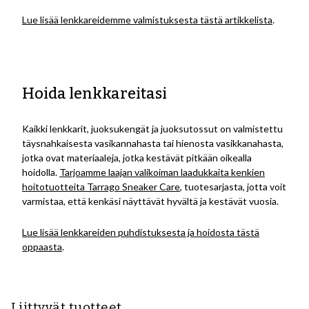
Lue lisää lenkkareidemme valmistuksesta tästä artikkelista
.
Hoida lenkkareitasi
Kaikki lenkkarit, juoksukengät ja juoksutossut on valmistettu
täysnahkaisesta vasikannahasta tai hienosta vasikkanahasta,
jotka ovat materiaaleja, jotka kestävät pitkään oikealla
hoidolla.
Tarjoamme laajan valikoiman laadukkaita kenkien
hoitotuotteita Tarrago Sneaker Care
, tuotesarjasta, jotta voit
varmistaa, että kenkäsi näyttävät hyvältä ja kestävät vuosia.
Lue lisää lenkkareiden puhdistuksesta ja hoidosta tästä
oppaasta
.
Liittyvät tuotteet