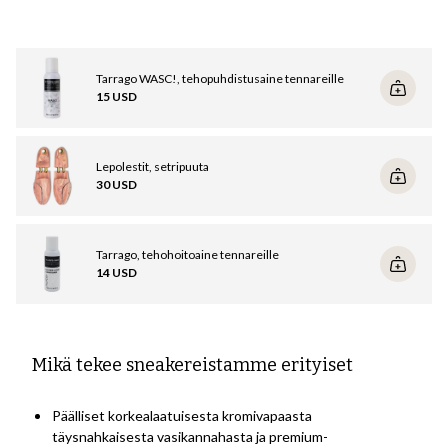
pidentääksesi niiden käyttöikää.
- Käsittele nahkaa
tai kengällä
. href="/p/tarrago-tehohoitoaine-
tennareille">kosteuttava hoitoaine
/ mokka ja tekstiilit
vedeneristyssuihkeella
Tarrago WASC!, tehopuhdistusaine tennareille
- Jotain, mikä tekee suuren eron kokonaisvaikutelmassamme on
15 USD
reunalla. href="/p/tarrago-sneakers-total-white">Tarrago Sneakers
Total White valkoiseksi tai
Total Black
mustaksi.
Lisätietoja näistä yleisistä neuvoista tässä oppaassa
.
Lepolestit, setripuuta
30 USD
Lisätietoja puhdistuksesta ja hoidosta:
Kun kengät ovat todella likaiset, puhdista ne. href="/p/tarrago-
wasc-sneakers-super-puhtaampi">Tarrago WASC! Sneakers
Tarrago, tehohoitoaine tennareille
Super Cleaner (käytä aina kenkävoidetta/hoitoainetta nahalle tai
14 USD
vedeneristyssuihketta mokkanahkaan puhdistuksen jälkeen).
Lue tästä oppaasta tarkempia tietoja ja videon lenkkarisi
puhdistamisesta ja hoidosta
.
Mikä tekee sneakereistamme erityiset
Päälliset korkealaatuisesta kromivapaasta
täysnahkaisesta vasikannahasta ja premium-