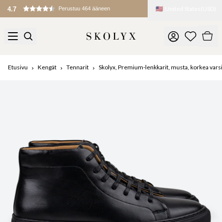
🇺🇸
United States
(
USD
)
4.7
Perustuu 464 ääneen
Etusivu
Kengät
Tennarit
Skolyx, Premium-lenkkarit, musta, korkea vars