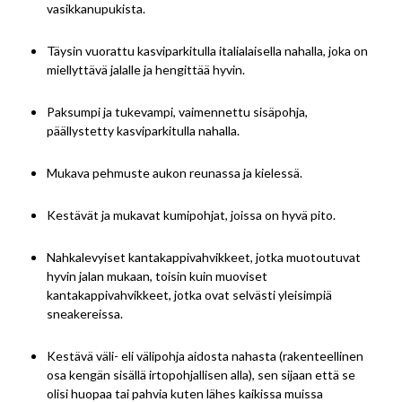
vasikkanupukista.
Täysin vuorattu kasviparkitulla italialaisella nahalla, joka on
miellyttävä jalalle ja hengittää hyvin.
Paksumpi ja tukevampi, vaimennettu sisäpohja,
päällystetty kasviparkitulla nahalla.
Mukava pehmuste aukon reunassa ja kielessä.
Kestävät ja mukavat kumipohjat, joissa on hyvä pito.
Nahkalevyiset kantakappivahvikkeet, jotka muotoutuvat
hyvin jalan mukaan, toisin kuin muoviset
kantakappivahvikkeet, jotka ovat selvästi yleisimpiä
sneakereissa.
Kestävä väli- eli välipohja aidosta nahasta (rakenteellinen
osa kengän sisällä irtopohjallisen alla), sen sijaan että se
olisi huopaa tai pahvia kuten lähes kaikissa muissa