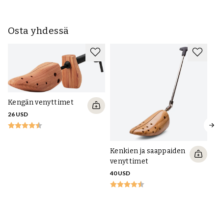
Osta yhdessä
Kengän venyttimet
26 USD
Kenkien ja saappaiden
venyttimet
40 USD
Le
AL