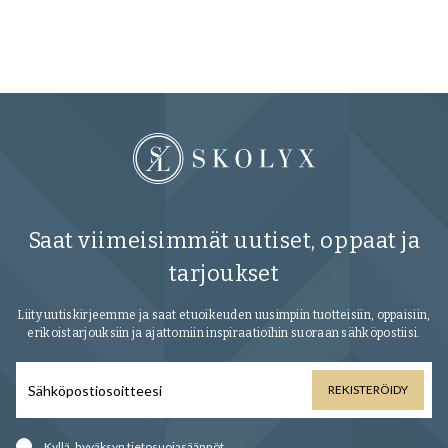
Saat viimeisimmät uutiset, oppaat ja
tarjoukset
Liity uutiskirjeemme ja saat etuoikeuden uusimpiin tuotteisiin, oppaisiin,
erikoistarjouksiin ja ajattomiin inspiraatioihin suoraan sähköpostiisi.
REKISTERÖIDY
Kyllä, hyväksyn
tietosuojasäännöt