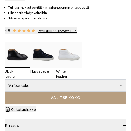
Tullit ja maksut peritään maahantuonnin yhteydessä
Pikapostit Yhdysvaltoihin
14 päivän palautusoikeus
4.8
Perustuu 11 arvosteluun
Black
Navy suede
White
leather
leather
Valitse koko
VALITSE KOKO
Kokotaulukko
Kuvaus