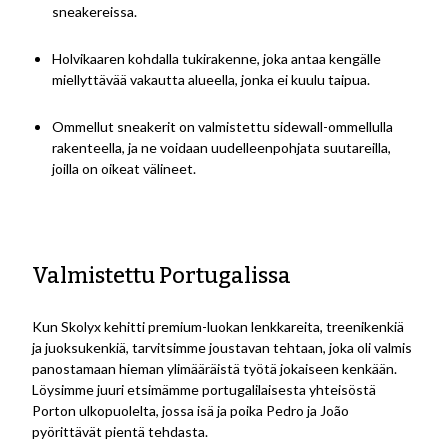
sneakereissa.
Holvikaaren kohdalla tukirakenne, joka antaa kengälle
miellyttävää vakautta alueella, jonka ei kuulu taipua.
Ommellut sneakerit on valmistettu sidewall-ommellulla
rakenteella, ja ne voidaan uudelleenpohjata suutareilla,
joilla on oikeat välineet.
Valmistettu Portugalissa
Kun Skolyx kehitti premium-luokan lenkkareita, treenikenkiä
ja juoksukenkiä, tarvitsimme joustavan tehtaan, joka oli valmis
panostamaan hieman ylimääräistä työtä jokaiseen kenkään.
Löysimme juuri etsimämme portugalilaisesta yhteisöstä
Porton ulkopuolelta, jossa isä ja poika Pedro ja João
pyörittävät pientä tehdasta.