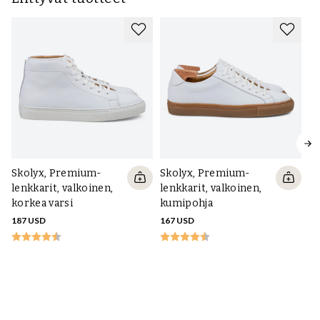
Skolyx, Premium-
Skolyx, Premium-
lenkkarit, valkoinen,
lenkkarit, valkoinen,
korkea varsi
kumipohja
187 USD
167 USD
S
co
va
v
16