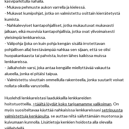
kasviparkitulla nahalla.
- Mukava pehmuste aukon varrella ja kielessä.
- Mukavat kumipohjat, jotka on valmistettu osittain kierrätetystä
kumista.
- Nahkalevyiset kantapohjalliset, jotka mukautuvat mukavasti
jalkaan, eikä muovisia kantapohjallisia, jotka ovat ylivoimaisesti
yleisimpiä lenkkareissa.
- Välipohja (joka on kuin pohja kengän sisällä irrotettavan
pohjallisen alla) kestävämpää nahkaa sen sijaan, että se olisi
huopakankaasta tai pahvista, kuten lähes kaikissa muissa
lenkkareissa.
- Jalkaholvin varsi, joka antaa kengälle miellyttävää vakautta
alueella, jonka ei pitäisi taipua.
- Valmistettu sivuttain ommellulla rakenteella, jonka suutarit voivat
nollata oikeilla varusteilla.
Huolehdi lenkkareistasi laadukkailla lenkkareiden
hoitotuotteilla,
>täältä löydät koko tarjoamamme valikoiman
. On
myös suositeltavaa käyttää nahkaisissa lenkkareissasi
setripuusta
valmistettuja kenkäpuita
, se auttaa niitä säilyttämään muotonsa ja
kuivumaan kunnolla. Lisätietoja kenkien hoidosta alla olevalla
välilehdellä.