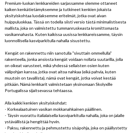
Premium-luokan lenkkareiden sarjassamme olemme ottaneet
kaiken kenkätietämyksemme ja tutkineet kenkien jokaista
yksityiskohtaa luodaksemme eritelmät, jotka ovat aivan
huippuluokkaa. Tässä on todella siisti versio tästä minimalistisesta
mallista, joka on valmistettu tummanruskeasta kromittomasta
vasikannahasta. Kuten kaikissa uusissa lenkkareissamme, täysin
luonnollisella kasviparkitulla nahalla sisustettu.
Kengät on rakennettu niin sanotulla "sivuttain ommellulla"
rakenteella, jonka ansiosta kengät voidaan nollata suutarilla, jolla
on oikeat varusteet, mikä yhdessä sellaisten osien kuten
välipohjan kanssa, jotka ovat aitoa nahkaa (eikä pahvia, kuten
muutoin on tavallista), nämä ovat kengät, jotka voivat kestää
pitkään. Nämä lenkkarit valmistetaan yksinomaan Skolyxille
Portugalissa sijaitsevassa tehtaassa.
Alla kaikki kenkien yksityiskohdat:
- Korkealaatuinen vasikan mokkanahkainen päällinen.
- Täysin vuorattu italialaisella kasviparkitulla nahalla, joka on jalalle
ystävällistä ja hengittää hyvin.
- Paksu, rakennettu ja pehmustettu sisäpohja, joka on päällystetty