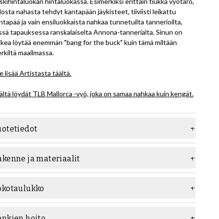
skihintaluokan hintaluokassa. Esimerkiksi erittäin tiukka vyötärö,
dosta nahasta tehdyt kantapään jäykisteet, tiiviisti leikattu
ntapää ja vain ensiluokkaista nahkaa tunnetuilta tannerioilta,
ssä tapauksessa ranskalaiselta Annona-tannerialta. Sinun on
ikea löytää enemmän "bang for the buck" kuin tämä miltään
rkiltä maailmassa.
e lisää Artistasta täältä.
ältä löydät TLB Mallorca -vyö, joka on samaa nahkaa kuin kengät.
uotetiedot
ateriaali
Sileä nahka
akenne ja materiaalit
esti
Picasso
kentaminen:
odyearin hitsattu rakennusmenetelmä on suhteellisen
ohja
Ohut kumipohja
okotaulukko
istynyt tapa rakentaa kenkiä, joka vaatii korkeaa ammattitaitoa,
yyppi
Oxford
ottaa kestäviä kenkiä, jotka voidaan helposti purkaa useita
rtoja.
enkien hoito