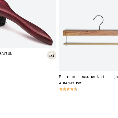
Ku
ku
er
ahvalla
Premium-housuhenkari, setrip
ALKAEN 7 USD