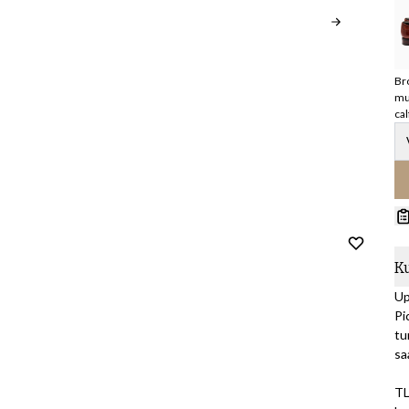
Br
m
cal
K
Up
Pi
tu
sa
TL