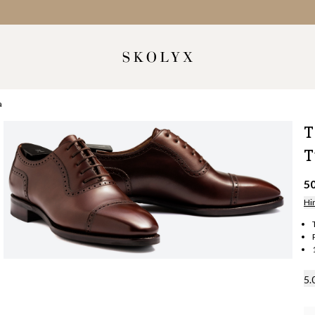
a
T
T
5
Hi
5.