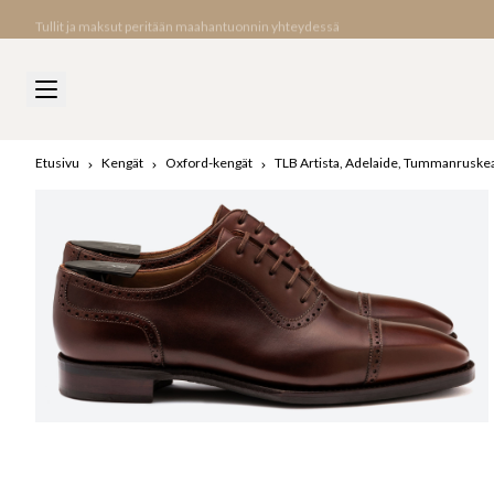
Tullit ja maksut peritään maahantuonnin yhteydessä
Etusivu
Kengät
Oxford-kengät
TLB Artista, Adelaide, Tummanruske