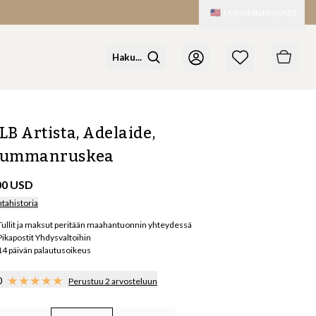
🇺🇸
United States
(
USD
)
LB Artista, Adelaide,
ummanruskea
00 USD
ntahistoria
Tullit ja maksut peritään maahantuonnin yhteydessä
Pikapostit Yhdysvaltoihin
14 päivän palautusoikeus
0
Perustuu 2 arvosteluun