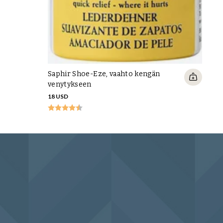
Saphir Shoe-Eze, vaahto kengän
venytykseen
18 USD