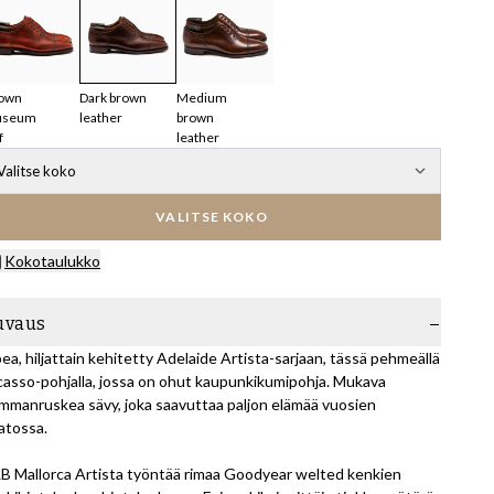
own
Dark brown
Medium
useum
leather
brown
f
leather
Valitse koko
VALITSE KOKO
Kokotaulukko
uvaus
ea, hiljattain kehitetty Adelaide Artista-sarjaan, tässä pehmeällä
casso-pohjalla, jossa on ohut kaupunkikumipohja. Mukava
mmanruskea sävy, joka saavuttaa paljon elämää vuosien
atossa.
B Mallorca Artista työntää rimaa Goodyear welted kenkien