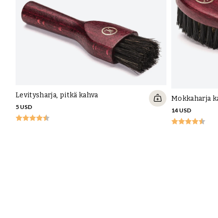
Levitysharja, pitkä kahva
Mokkaharja k
5 USD
14 USD