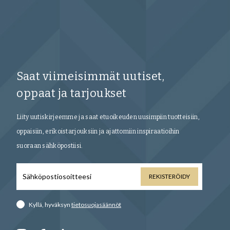
TLB Artista, Penny Loafer,
TLB Artista, 
viininpunainen
Tummanruske
500 USD
500 USD