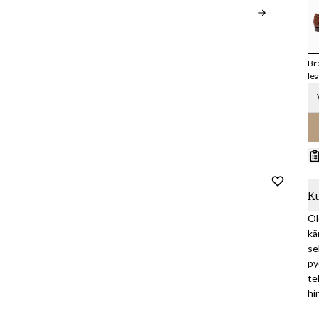
Br
le
K
Ol
kä
se
py
te
hi