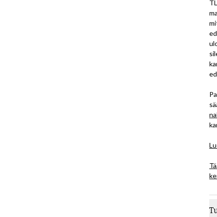
TL
ma
mi
ed
ul
si
ka
ed
Pa
sä
na
ka
Lu
Tä
ke
T