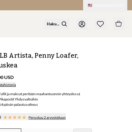
🇺🇸
United States
(
USD
)
LB Artista, Penny Loafer,
uskea
00 USD
ntahistoria
Tullit ja maksut peritään maahantuonnin yhteydessä
Pikapostit Yhdysvaltoihin
14 päivän palautusoikeus
0
Perustuu 2 arvosteluun