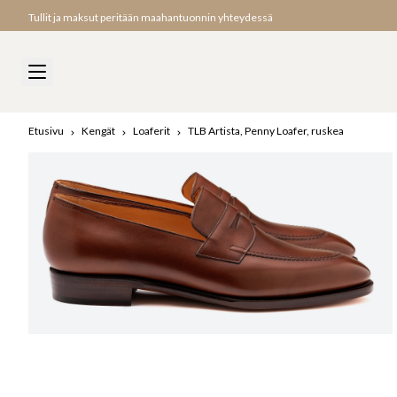
Tullit ja maksut peritään maahantuonnin yhteydessä
Etusivu
Kengät
Loaferit
TLB Artista, Penny Loafer, ruskea