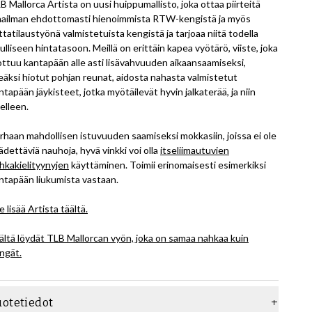
B Mallorca Artista on uusi huippumallisto, joka ottaa piirteitä
ailman ehdottomasti hienoimmista RTW-kengistä ja myös
ttatilaustyönä valmistetuista kengistä ja tarjoaa niitä todella
ulliseen hintatasoon. Meillä on erittäin kapea vyötärö, viiste, joka
ottuu kantapään alle asti lisävahvuuden aikaansaamiseksi,
leäksi hiotut pohjan reunat, aidosta nahasta valmistetut
ntapään jäykisteet, jotka myötäilevät hyvin jalkaterää, ja niin
elleen.
rhaan mahdollisen istuvuuden saamiseksi mokkasiin, joissa ei ole
ädettäviä nauhoja, hyvä vinkki voi olla
itseliimautuvien
hkakielityynyjen
käyttäminen. Toimii erinomaisesti esimerkiksi
ntapään liukumista vastaan.
e lisää Artista täältä.
ältä löydät TLB Mallorcan vyön, joka on samaa nahkaa kuin
ngät.
uotetiedot