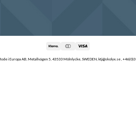
Na
ka
po
to
Oh
ku
Ku
ku
er