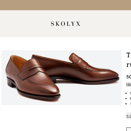
T
r
5
Hi
5.