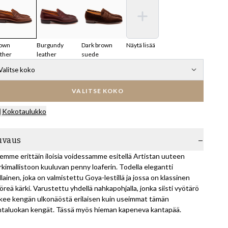
own
Burgundy
Dark brown
Näytä lisää
ather
leather
suede
Valitse koko
VALITSE KOKO
Kokotaulukko
uvaus
emme erittäin iloisia voidessamme esitellä Artistan uuteen
rkimallistoon kuuluvan penny loaferin. Todella elegantti
llainen, joka on valmistettu Goya-lestillä ja jossa on klassinen
öreä kärki. Varustettu yhdellä nahkapohjalla, jonka siisti vyötärö
kee kengän ulkonäöstä erilaisen kuin useimmat tämän
ntaluokan kengät. Tässä myös hieman kapeneva kantapää.