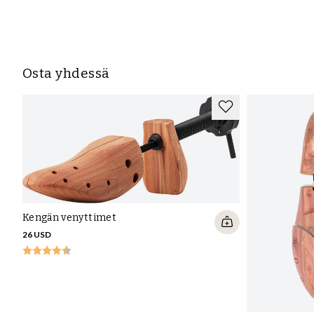
Osta yhdessä
Kengän venyttimet
26 USD