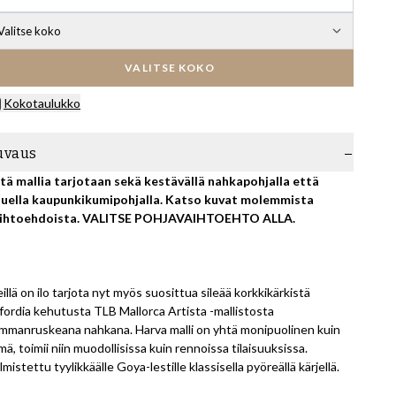
Valitse koko
VALITSE KOKO
Kokotaulukko
uvaus
tä mallia tarjotaan sekä kestävällä nahkapohjalla että
uella kaupunkikumipohjalla. Katso kuvat molemmista
ihtoehdoista. VALITSE POHJAVAIHTOEHTO ALLA.
illä on ilo tarjota nyt myös suosittua sileää korkkikärkistä
fordia kehutusta TLB Mallorca Artista -mallistosta
mmanruskeana nahkana. Harva malli on yhtä monipuolinen kuin
mä, toimii niin muodollisissa kuin rennoissa tilaisuuksissa.
lmistettu tyylikkäälle Goya-lestille klassisella pyöreällä kärjellä.