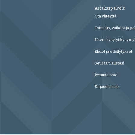
Asiakaspalvelu
Ota yhteyttä
Toimitus, vaihdot ja pa
Usein kysytyt kysymy
Ehdot ja edellytykset
Seuraa tilaustasi
Peruuta osto
Kirjaudu tilille