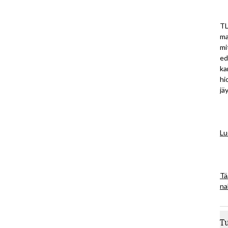
TL
ma
mi
ed
ka
hi
jä
Lu
Tä
na
T