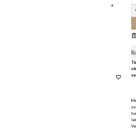
K
Tä
oh
va
Me
ox
tu
tä
Va