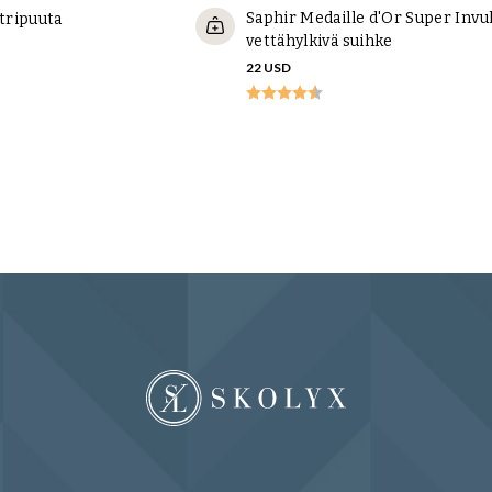
Saphir Medaille d'Or Super Invu
etripuuta
vettähylkivä suihke
22 USD