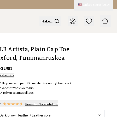
🇺🇸
United States
(
USD
)
LB Artista, Plain Cap Toe
xford, Tummanruskea
00 USD
ntahistoria
Tullit ja maksut peritään maahantuonnin yhteydessä
Pikapostit Yhdysvaltoihin
14 päivän palautusoikeus
7
Perustuu 3 arvosteluun
Dark brown leather / Leather sole