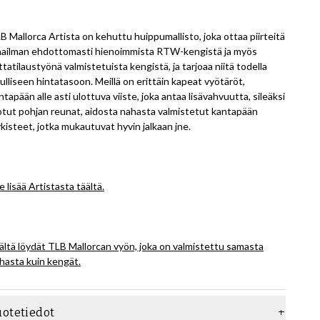
B Mallorca Artista on kehuttu huippumallisto, joka ottaa piirteitä
ailman ehdottomasti hienoimmista RTW-kengistä ja myös
ttatilaustyönä valmistetuista kengistä, ja tarjoaa niitä todella
ulliseen hintatasoon. Meillä on erittäin kapeat vyötäröt,
ntapään alle asti ulottuva viiste, joka antaa lisävahvuutta, sileäksi
otut pohjan reunat, aidosta nahasta valmistetut kantapään
ykisteet, jotka mukautuvat hyvin jalkaan jne.
e lisää Artistasta täältä.
ältä löydät TLB Mallorcan vyön, joka on valmistettu samasta
hasta kuin kengät.
uotetiedot