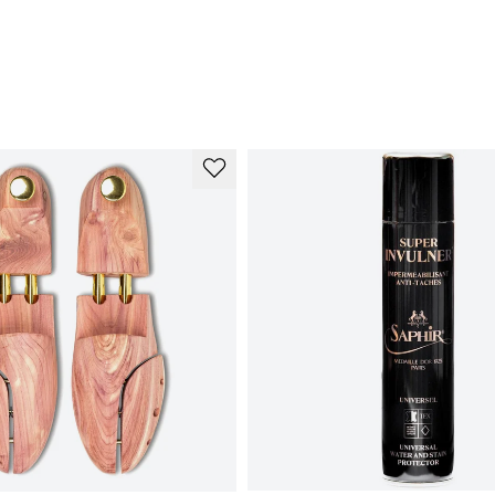
Na
ka
po
to
Oh
ku
Ku
ku
er