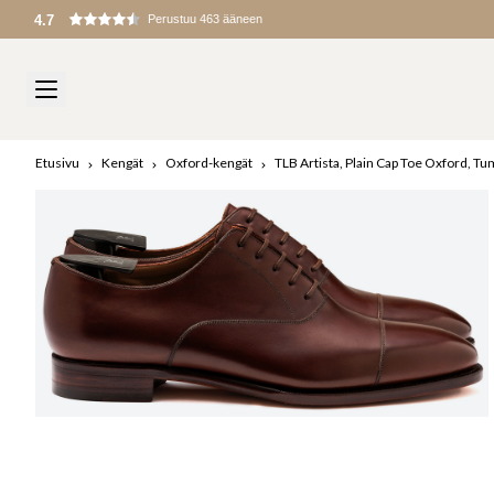
Tullit ja maksut peritään maahantuonnin yhteydessä
Etusivu
Kengät
Oxford-kengät
TLB Artista, Plain Cap Toe Oxford, 