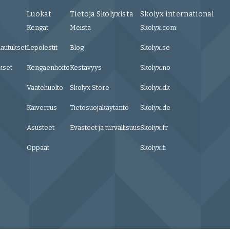
Luokat
Tietoja Skolyxista
Skolyx international
Kengät
Meistä
Skolyx.com
lautukset
Lepolestit
Blog
Skolyx.se
kset
Kengaenhoito
Kestävyys
Skolyx.no
Vaatehuolto
Skolyx Store
Skolyx.dk
Kaiverrus
Tietosuojakäytäntö
Skolyx.de
Asusteet
Evästeet ja turvallisuus
Skolyx.fr
Oppaat
Skolyx.fi