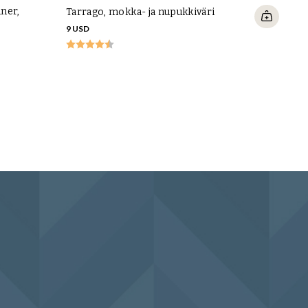
lner,
Tarrago, mokka- ja nupukkiväri
9 USD
Tarr
35 U