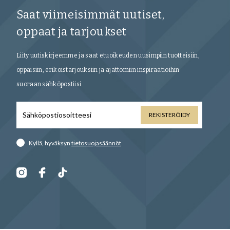
Saat viimeisimmät uutiset,
oppaat ja tarjoukset
Liity uutiskirjeemme ja saat etuoikeuden uusimpiin tuotteisiin,
oppaisiin, erikoistarjouksiin ja ajattomiin inspiraatioihin
suoraan sähköpostiisi.
REKISTERÖIDY
Kyllä, hyväksyn
tietosuojasäännöt