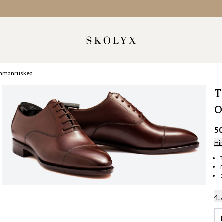
Tummanruskea
T
O
5
Hi
4.