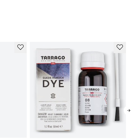
hkapohja - Laadukas, kestävä Super Prime -pohjallinen
sviparkittu Italiassa muun muassa kastanjankuorella. Tässä
hjaommel on piilotettu suljetun kanavan sisään, aikaa vievä
imenpide, joka antaa puhtaamman ilmeen.
ut kumipohja - Nahkapohjan kaltainen ns city-kumipohja, jonka
mikoostumus tarjoaa hyvän pidon ja erinomaisen kestävyyden.
mipohja - Useimmissa tapauksissa nämä ovat kumitettuja.
miseos, joka kestää myös miinusasteita, ovat mukavia mutta
ittäin kestäviä.