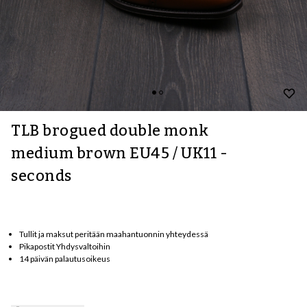
TLB brogued double monk
medium brown EU45 / UK11 -
seconds
Tullit ja maksut peritään maahantuonnin yhteydessä
Pikapostit Yhdysvaltoihin
14 päivän palautusoikeus