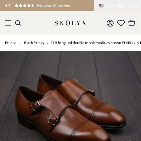
🇺🇸
United States
(
USD
)
4.7
Perustuu 464 ääneen
Etusivu
Black Friday
TLB brogued double monk medium brown EU45 / UK1