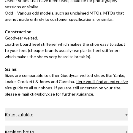
Used - Shoes that have been used, could be for photography
sessions or similar.
Odd - Various odd models, such as unclaimed MTOs, MTOs that
are not made entirely to customer specifications, or similar.
Construction:
Goodyear welted.
Leather board heel stiffener which makes the shoe easy to adapt
to your feet (cheaper brands usually use plastic heel stiffeners
which makes the shoes very heard to break in).
Sizing:
Sizes are comparable to other Goodyear welted shoes like Yanko,
Loake, Crockett & Jones and Carmina.
Here you'll find an extensive
size guide to all our shoes
. If you are still uncertain on your size,
please e-mail
ktj@skolyx.se
for further guidance.
Kokotaulukko
Kenkien hoito