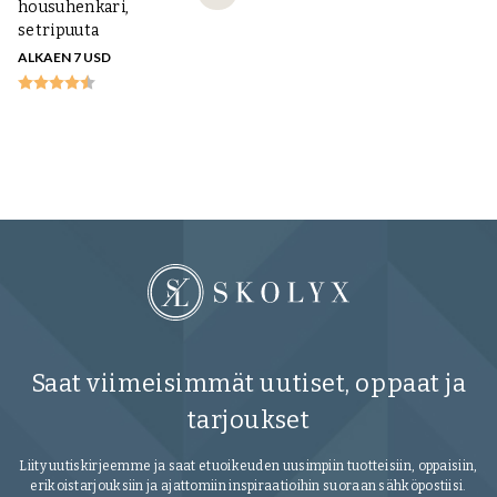
housuhenkari,
setripuuta
ALKAEN 7 USD
Sa
C
ke
20
Saat viimeisimmät uutiset, oppaat ja
tarjoukset
Liity uutiskirjeemme ja saat etuoikeuden uusimpiin tuotteisiin, oppaisiin,
erikoistarjouksiin ja ajattomiin inspiraatioihin suoraan sähköpostiisi.