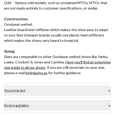
Odd - Various odd models, such as unclaimed MTOs, MTOs that
are not made entirely to customer specifications, or similar.
Construction:
Goodyear welted.
Leather board heel stiffener which makes the shoe easy to adapt
to your feet (cheaper brands usually use plastic heel stiffeners
which makes the shoes very heard to break in).
Sizing:
Sizes are comparable to other Goodyear welted shoes like Yanko,
Loake, Crockett & Jones and Carmina.
Here you'll find an extensive
size guide to all our shoes
. If you are still uncertain on your size,
please e-mail
ktj@skolyx.se
for further guidance.
Tuotetiedot
Materiaali
Sileä nahka
Kokotaulukko
Pohja
Pohja nahkaa
Kumipohja