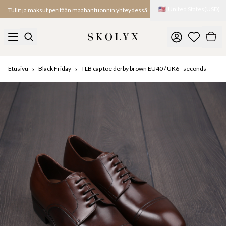
🇺🇸
United States
(
USD
)
Tullit ja maksut peritään maahantuonnin yhteydessä
Etusivu
Black Friday
TLB cap toe derby brown EU40 / UK6 - seconds