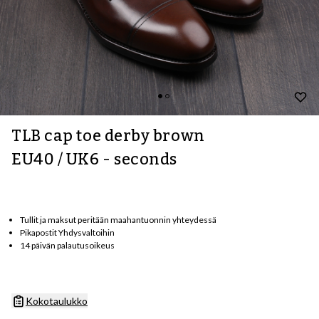
TLB cap toe derby brown
EU40 / UK6 - seconds
Tullit ja maksut peritään maahantuonnin yhteydessä
Pikapostit Yhdysvaltoihin
14 päivän palautusoikeus
Kokotaulukko