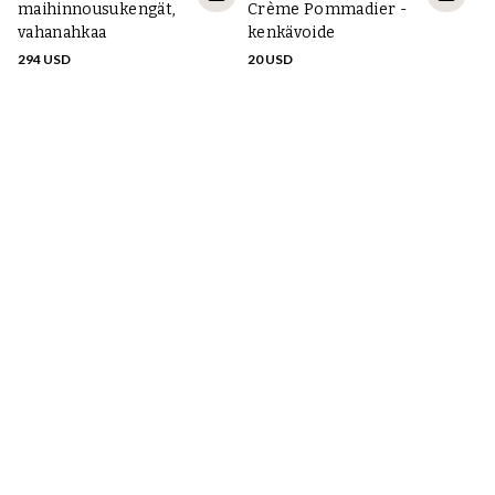
maihinnousukengät,
Crème Pommadier -
vahanahkaa
kenkävoide
294 USD
20 USD