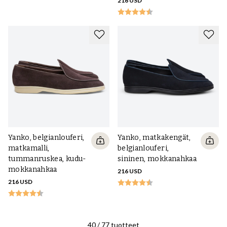
216 USD
Yanko, belgianlouferi,
Yanko, matkakengät,
matkamalli,
belgianlouferi,
tummanruskea, kudu-
sininen, mokkanahkaa
mokkanahkaa
216 USD
216 USD
40
/
77
tuotteet