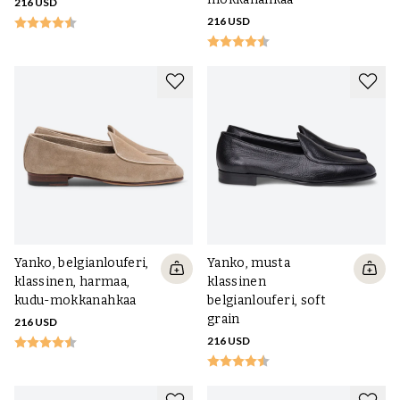
216 USD
216 USD
Yanko, belgianlouferi,
Yanko, musta
klassinen, harmaa,
klassinen
kudu-mokkanahkaa
belgianlouferi, soft
grain
216 USD
216 USD