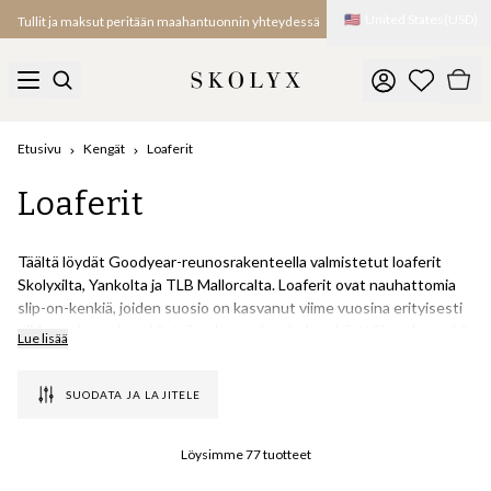
🇺🇸
United States
(
USD
)
Tullit ja maksut peritään maahantuonnin yhteydessä
Etusivu
Kengät
Loaferit
Loaferit
Täältä löydät Goodyear-reunosrakenteella valmistetut loaferit
Skolyxilta, Yankolta ja TLB Mallorcalta. Loaferit ovat nauhattomia
slip-on-kenkiä, joiden suosio on kasvanut viime vuosina erityisesti
niiden erinomaisen käyttömukavuuden, helppokäyttöisyyden sekä
Lue lisää
klassisen ja modernin tyylin onnistuneen yhdistelmän ansiosta.
SUODATA JA LAJITELE
Yleisimmät mallit ovat penny loafer, jossa on jalkapöydän yli kulkeva
remmi, sekä tassel loafer, jonka tunnusomaisena yksityiskohtana
ovat kengän päällä olevat koristeelliset tupsut. Loaferit ovat
Löysimme
77
tuotteet
erityisen suosittuja keväällä ja kesällä, sillä ne sopivat erinomaisesti