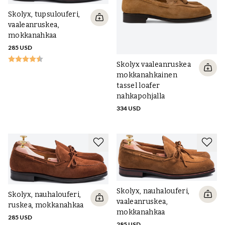
Skolyx, tupsulouferi,
vaaleanruskea,
mokkanahkaa
285 USD
Skolyx vaaleanruskea
mokkanahkainen
tassel loafer
nahkapohjalla
334 USD
Skolyx, nauhalouferi,
Skolyx, nauhalouferi,
vaaleanruskea,
ruskea, mokkanahkaa
mokkanahkaa
285 USD
285 USD