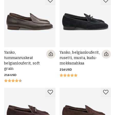
Yanko,
Yanko, belgianlouferit,
tummanruskeat
rusetti, musta, kudu-
belgianlouferit, soft
mokkanahkaa
grain
216 USD
216 USD