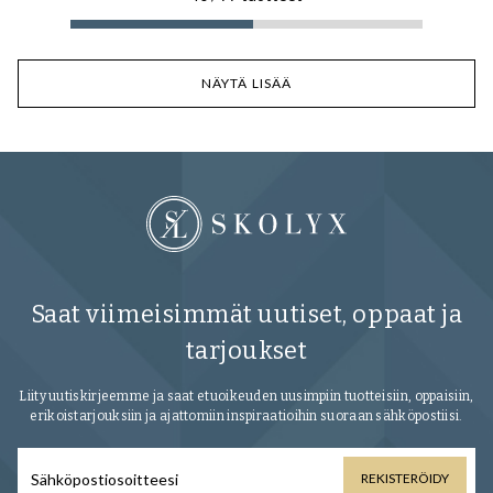
NÄYTÄ LISÄÄ
Saat viimeisimmät uutiset, oppaat ja
tarjoukset
Liity uutiskirjeemme ja saat etuoikeuden uusimpiin tuotteisiin, oppaisiin,
erikoistarjouksiin ja ajattomiin inspiraatioihin suoraan sähköpostiisi.
REKISTERÖIDY