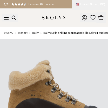
🇺🇸
United States
(
USD
)
4.7
Perustuu 463 ääneen
Etusivu
Kengät
Bally
Bally curling hiking saappaat naisille Calys III vaal