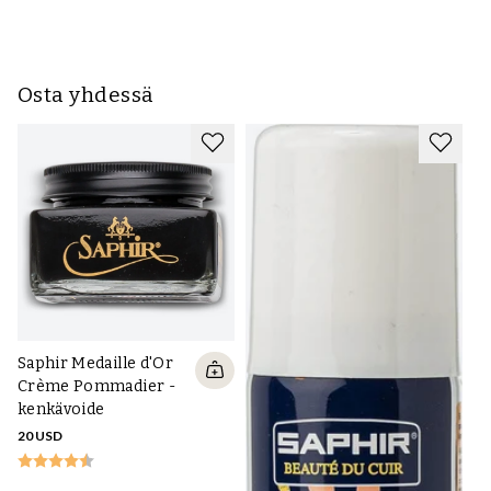
Osta yhdessä
Saphir Medaille d'Or
Crème Pommadier -
kenkävoide
20 USD
Ta
E