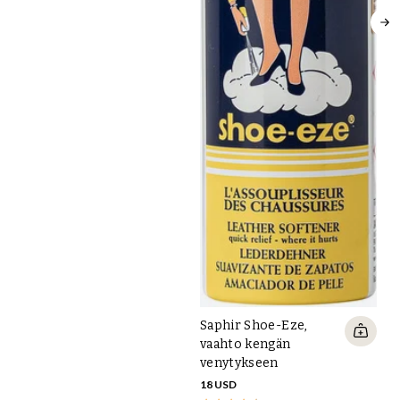
12
Saphir Shoe-Eze,
vaahto kengän
venytykseen
18 USD