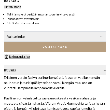
687 USD
Hintahistoria
Tullit ja maksut peritään maahantuonnin yhteydessä
Pikapostit Yhdysvaltoihin
14 päivän palautusoikeus
Valitse koko
VALITSE KOKO
Kokotaulukko
Kuvaus
Erilainen versio Ballyn curling-kengästä, jossa on vaelluskengän
nauhoitus ja turkispäällysteinen varsi. Kengän muu osa on
vuorattu lämpimällä lampaanvillavuorella.
Päällinen on valmistettu vaaleanruskeasta vasikannahasta ja
mustasta sileästä nahasta. Vibram Arctic -kumipohja tarjoaa hyvän
pidon, ja kengän yli ulottuva kumisuojusosa suojaa lumelta ja