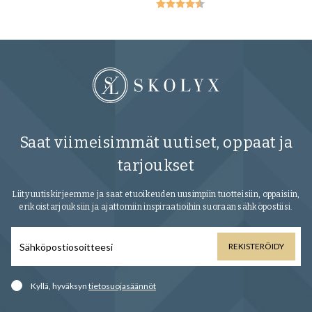
Saat viimeisimmät uutiset, oppaat ja
tarjoukset
Liity uutiskirjeemme ja saat etuoikeuden uusimpiin tuotteisiin, oppaisiin,
erikoistarjouksiin ja ajattomiin inspiraatioihin suoraan sähköpostiisi.
REKISTERÖIDY
Kyllä, hyväksyn
tietosuojasäännöt