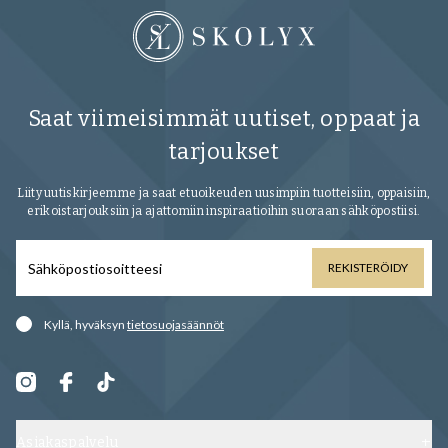
Saat viimeisimmät uutiset, oppaat ja
tarjoukset
Liity uutiskirjeemme ja saat etuoikeuden uusimpiin tuotteisiin, oppaisiin,
erikoistarjouksiin ja ajattomiin inspiraatioihin suoraan sähköpostiisi.
REKISTERÖIDY
Kyllä, hyväksyn
tietosuojasäännöt
Asiakaspalvelu