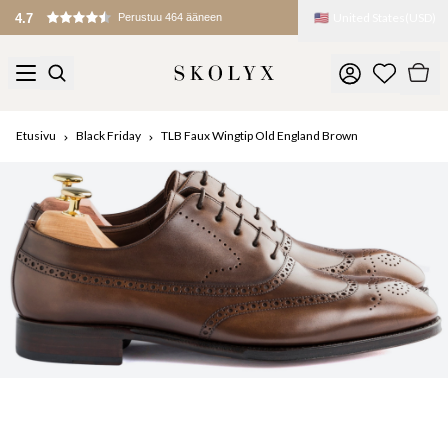
🇺🇸
United States
(
USD
)
4.7
Perustuu 464 ääneen
Etusivu
Black Friday
TLB Faux Wingtip Old England Brown