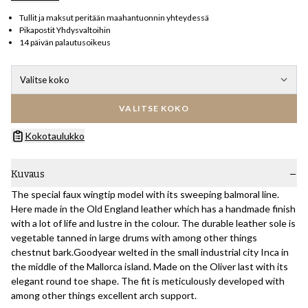
Tullit ja maksut peritään maahantuonnin yhteydessä
Pikapostit Yhdysvaltoihin
14 päivän palautusoikeus
Valitse koko
VALITSE KOKO
Kokotaulukko
Kuvaus
The special faux wingtip model with its sweeping balmoral line.
Here made in the Old England leather which has a handmade finish
with a lot of life and lustre in the colour. The durable leather sole is
vegetable tanned in large drums with among other things
chestnut bark.Goodyear welted in the small industrial city Inca in
the middle of the Mallorca island. Made on the Oliver last with its
elegant round toe shape. The fit is meticulously developed with
among other things excellent arch support.