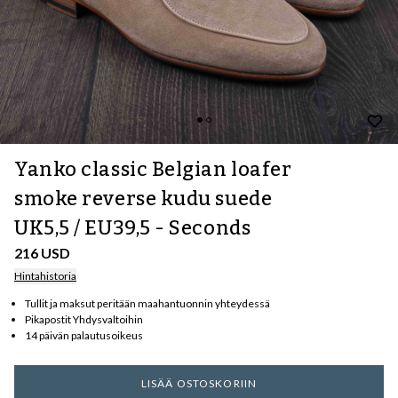
Yanko classic Belgian loafer
smoke reverse kudu suede
UK5,5 / EU39,5 - Seconds
216 USD
Hintahistoria
Tullit ja maksut peritään maahantuonnin yhteydessä
Pikapostit Yhdysvaltoihin
14 päivän palautusoikeus
LISÄÄ OSTOSKORIIN