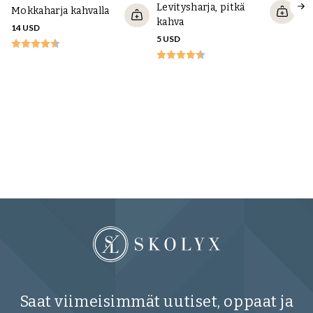
Levitysharja, pitkä
Mokkaharja kahvalla
kahva
14 USD
5 USD
P
ho
se
AL
Saat viimeisimmät uutiset, oppaat ja