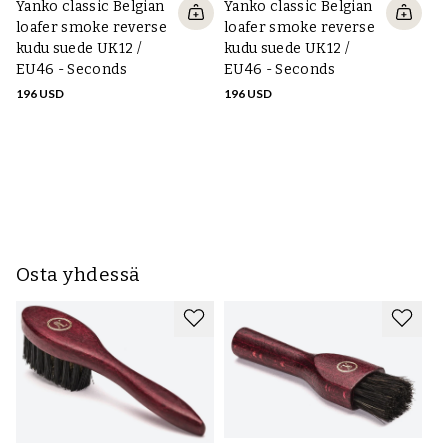
- Käsittele tavallista nahkaa kenkävoiteella, käsittele mokka ja
Yanko classic Belgian
Yanko classic Belgian
tekstiili vedeneristyssuihkeella.
loafer smoke reverse
loafer smoke reverse
Lisätietoja näistä vaiheista tässä oppaassa
.
kudu suede UK12 /
kudu suede UK12 /
EU46 - Seconds
EU46 - Seconds
Ya
Lisätietoja kengänhoidosta:
196 USD
196 USD
be
Lisätietoja kenkien, mokkanahkan ja nubin puhdistamisesta,
re
virkistymisestä ja suojaamisesta lue tämä opas
.
UK
S
19
Osta yhdessä