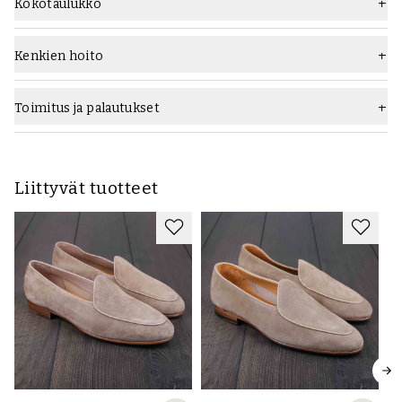
Kokotaulukko
Kenkien hoito
Mitä kengänhoitotuotteita kannattaa käyttää:
Ennen käyttöä pyyhi kengät varovasti mokkanahkaharjalla ja sen
Toimitus ja palautukset
jälkeen
Saphir Medaille d'Or Super Invulner
-aineella suojaamaan
vedeltä ja lialta. Käytä
Saphir Renovetine Suede Sprayta
beigenä,
kun väriä on parannettava ja ravinnettava. Perusteellisempaa
mutta hellävaraista puhdistusta varten suosittelemme
Saphir
Liittyvät tuotteet
Medaille d'Or Omninettoyant mokkanahkapuhdistusainetta
.
Suosittelemme käyttämään
setripuisia kenkäpuita
tarpeettoman
rypistymisen estämiseksi ja jalkineiden käyttöiän pidentämiseksi.
Lue lisää näiden tuotteiden käytöstä vastaavilta tuotesivuilta tai
alla linkitetystä kengänhoito-oppaasta.
Kengän perushoito:
- Älä käytä samaa paria kahtena peräkkäisenä päivänä
- Harjaa/pyyhi kengät pois käytön jälkeen
- Käytä kenkäpuita ja kenkätorvia