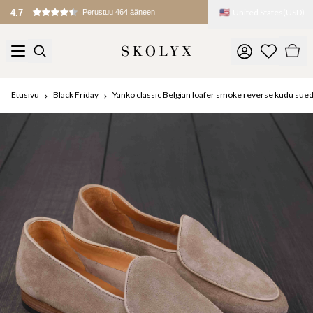
🇺🇸
United States
(
USD
)
4.7
Perustuu 464 ääneen
Etusivu
Black Friday
Yanko classic Belgian loafer smoke reverse kudu sue