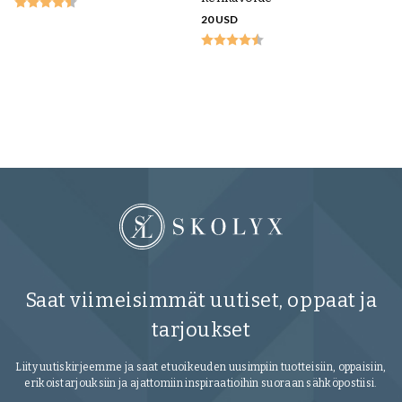
20 USD
Ke
Sa
11
Saat viimeisimmät uutiset, oppaat ja
tarjoukset
Liity uutiskirjeemme ja saat etuoikeuden uusimpiin tuotteisiin, oppaisiin,
erikoistarjouksiin ja ajattomiin inspiraatioihin suoraan sähköpostiisi.