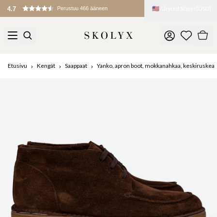
🇺🇸
United States
(
USD
)
Tullit ja maksut peritään maahantuonnin yhteydessä
Etusivu
Kengät
Saappaat
Yanko, apron boot, mokkanahkaa, keskiruskea