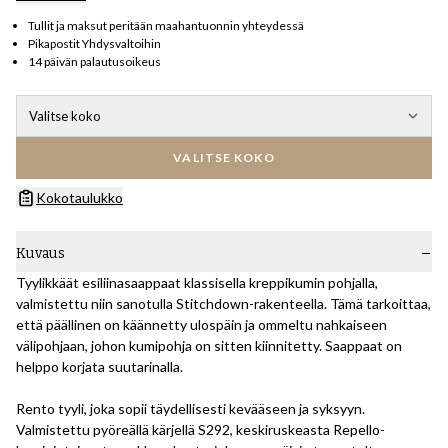
Tullit ja maksut peritään maahantuonnin yhteydessä
Pikapostit Yhdysvaltoihin
14 päivän palautusoikeus
Valitse koko
VALITSE KOKO
Kokotaulukko
Kuvaus
Tyylikkäät esiliinasaappaat klassisella kreppikumin pohjalla,
valmistettu niin sanotulla Stitchdown-rakenteella. Tämä tarkoittaa,
että päällinen on käännetty ulospäin ja ommeltu nahkaiseen
välipohjaan, johon kumipohja on sitten kiinnitetty. Saappaat on
helppo korjata suutarinalla.
Rento tyyli, joka sopii täydellisesti kevääseen ja syksyyn.
Valmistettu pyöreällä kärjellä S292, keskiruskeasta Repello-