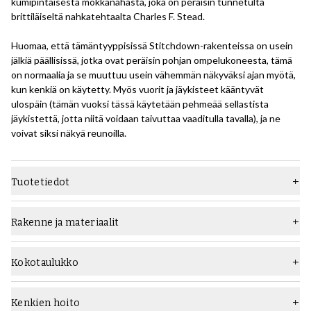
kumipintaisesta mokkanahasta, joka on peräisin tunnetulta
brittiläiseltä nahkatehtaalta Charles F. Stead.
Huomaa, että tämäntyyppisissä Stitchdown-rakenteissa on usein
jälkiä päällisissä, jotka ovat peräisin pohjan ompelukoneesta, tämä
on normaalia ja se muuttuu usein vähemmän näkyväksi ajan myötä,
kun kenkiä on käytetty. Myös vuorit ja jäykisteet kääntyvät
ulospäin (tämän vuoksi tässä käytetään pehmeää sellastista
jäykistettä, jotta niitä voidaan taivuttaa vaaditulla tavalla), ja ne
voivat siksi näkyä reunoilla.
Tuotetiedot
Materiaali
Mokka
Rakenne ja materiaalit
Lesti
S292
Stitchdown-rakenteessa päällinen on käännetty ulospäin, ommeltu
kasviparkkinahkaiseen välipohjaan, johon ulkopohja on kiinnitetty
Pohja
Kumipohja
Kokotaulukko
liimalla. Ne voidaan helposti purkaa poistamalla vain ulkopohja
Tyyppi
Saappaat
välipohjasta, kun pohjaommel on ehjä.
Kenkien hoito
Leveys
F (vakio)