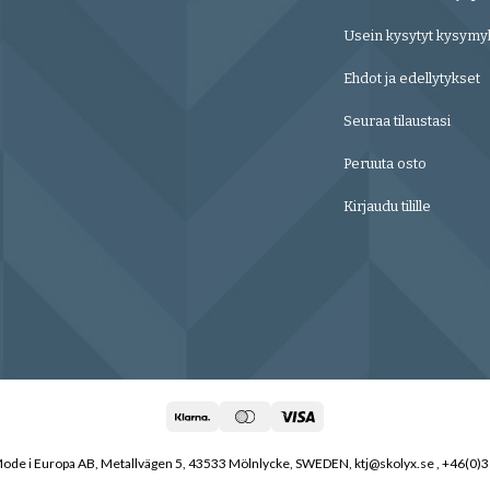
Usein kysytyt kysymy
Ehdot ja edellytykset
Seuraa tilaustasi
Peruuta osto
Kirjaudu tilille
de i Europa AB, Metallvägen 5, 43533 Mölnlycke, SWEDEN, ktj@skolyx.se , +46(0)