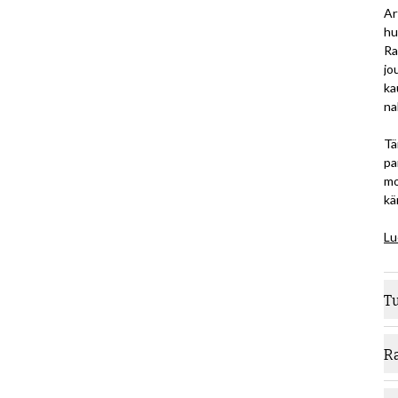
Ar
hu
Ra
jo
ka
na
Tä
pa
mo
kär
Lu
T
M
R
L
Ra