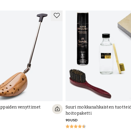
to
Oh
ku
Ku
ku
er
appaiden venyttimet
Suuri mokkanahkaisten tuottei
hoitopaketti
90 USD