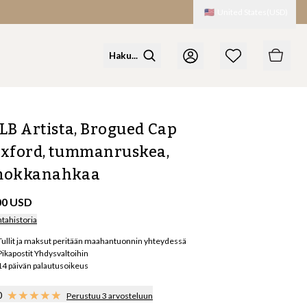
🇺🇸
United States
(
USD
)
LB Artista, Brogued Cap
xford, tummanruskea,
okkanahkaa
00 USD
ntahistoria
Tullit ja maksut peritään maahantuonnin yhteydessä
Pikapostit Yhdysvaltoihin
14 päivän palautusoikeus
0
Perustuu 3 arvosteluun