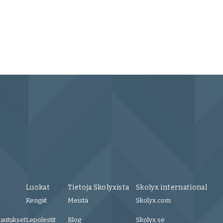
Tarr
9 US
Luokat
Tietoja Skolyxista
Skolyx international
Kengät
Meistä
Skolyx.com
lautukset
Lepolestit
Blog
Skolyx.se