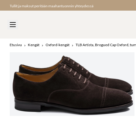
Tullit ja maksut peritään maahantuonnin yhteydessä
Etusivu
Kengät
Oxford-kengät
TLB Artista, Brogued Cap Oxford, 