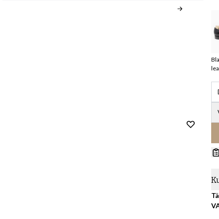
Bl
le
K
Tä
V