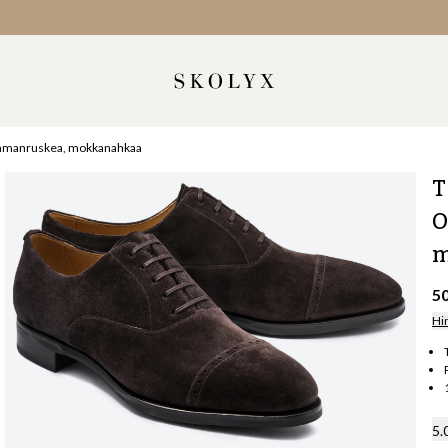
tummanruskea, mokkanahkaa
T
O
m
5
Hi
5.