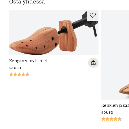
Osta yhdessä
Kengän venyttimet
26 USD
Kenkien ja sa
40 USD