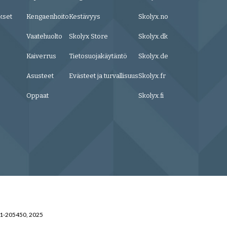
kset
Kengaenhoito
Kestävyys
Skolyx.no
Vaatehuolto
Skolyx Store
Skolyx.dk
Kaiverrus
Tietosuojakäytäntö
Skolyx.de
Asusteet
Evästeet ja turvallisuus
Skolyx.fr
Oppaat
Skolyx.fi
31-205450, 2025