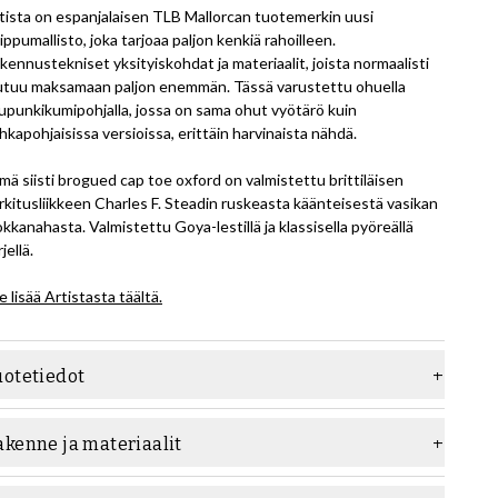
tista on espanjalaisen TLB Mallorcan tuotemerkin uusi
ippumallisto, joka tarjoaa paljon kenkiä rahoilleen.
kennustekniset yksityiskohdat ja materiaalit, joista normaalisti
utuu maksamaan paljon enemmän. Tässä varustettu ohuella
upunkikumipohjalla, jossa on sama ohut vyötärö kuin
hkapohjaisissa versioissa, erittäin harvinaista nähdä.
mä siisti brogued cap toe oxford on valmistettu brittiläisen
rkitusliikkeen Charles F. Steadin ruskeasta käänteisestä vasikan
kkanahasta. Valmistettu Goya-lestillä ja klassisella pyöreällä
jellä.
e lisää Artistasta täältä.
uotetiedot
ateriaali
Mokka
akenne ja materiaalit
esti
Goya
kentaminen: