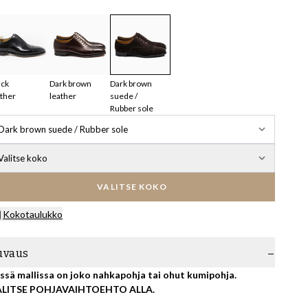
ack
Dark brown
Dark brown
ather
leather
suede /
Rubber sole
Dark brown suede / Rubber sole
Valitse koko
VALITSE KOKO
Kokotaulukko
uvaus
ssä mallissa on joko nahkapohja tai ohut kumipohja.
ALITSE POHJAVAIHTOEHTO ALLA.