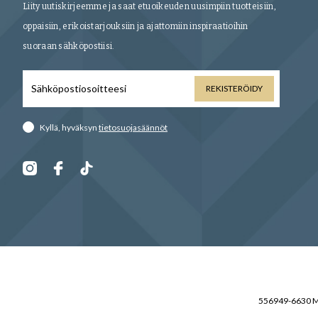
Liity uutiskirjeemme ja saat etuoikeuden uusimpiin tuotteisiin,
oppaisiin, erikoistarjouksiin ja ajattomiin inspiraatioihin
suoraan sähköpostiisi.
REKISTERÖIDY
Kyllä, hyväksyn
tietosuojasäännöt
556949-6630 Mo