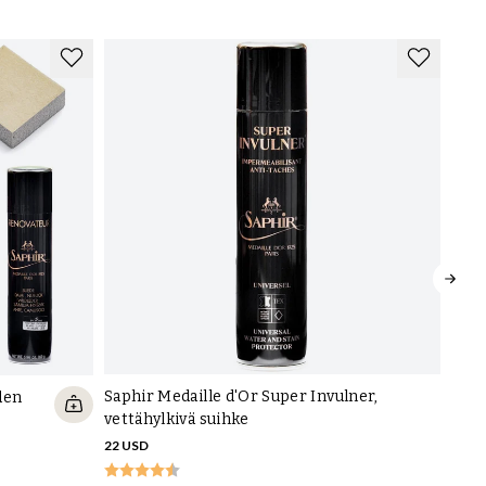
imenpide, joka antaa puhtaamman ilmeen.
ut kumipohja - Nahkapohjan kaltainen ns city-kumipohja, jonka
mikoostumus tarjoaa hyvän pidon ja erinomaisen kestävyyden.
mipohja - Useimmissa tapauksissa nämä ovat kumitettuja.
miseos, joka kestää myös miinusasteita, ovat mukavia mutta
ittäin kestäviä.
Saphir Medaille d'Or Super Invulner,
den
vettähylkivä suihke
22 USD