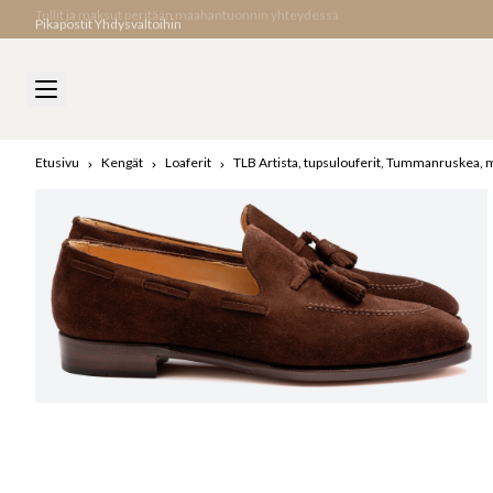
Pikapostit Yhdysvaltoihin
Etusivu
Kengät
Loaferit
TLB Artista, tupsulouferit, Tummanruskea,