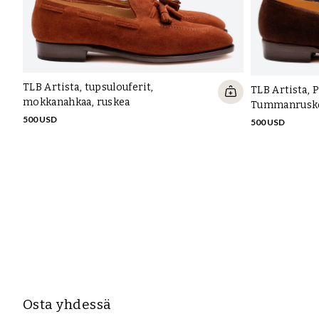
TLB Artista, tupsulouferit,
TLB Artista, 
mokkanahkaa, ruskea
Tummanruske
500 USD
500 USD
Osta yhdessä