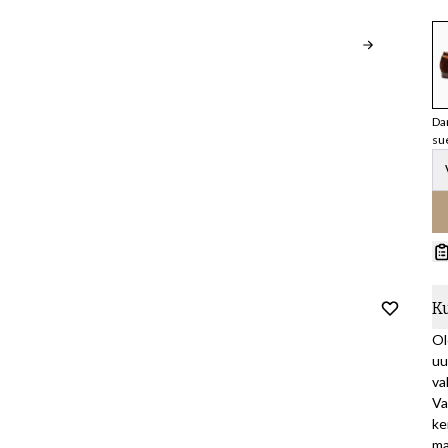
Da
su
K
Ol
uu
va
Va
ke
ma