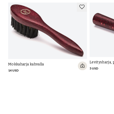
Levitysharja, 
Mokkaharja kahvalla
5 USD
14 USD