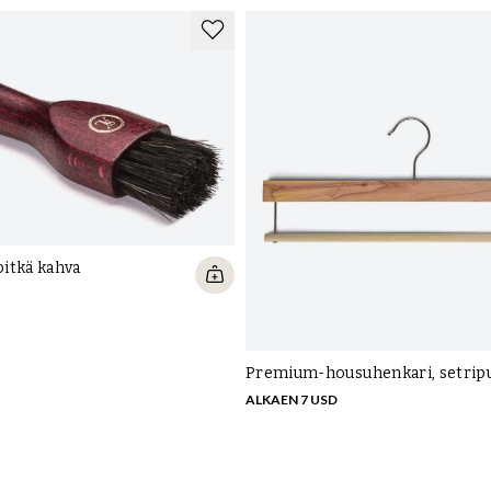
Na
ka
po
to
Oh
ku
Ku
ku
er
pitkä kahva
Premium-housuhenkari, setrip
ALKAEN 7 USD