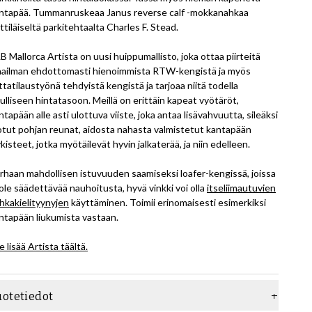
ntapää. Tummanruskeaa Janus reverse calf -mokkanahkaa
ittiläiseltä parkitehtaalta Charles F. Stead.
B Mallorca Artista on uusi huippumallisto, joka ottaa piirteitä
ailman ehdottomasti hienoimmista RTW-kengistä ja myös
ttatilaustyönä tehdyistä kengistä ja tarjoaa niitä todella
ulliseen hintatasoon. Meillä on erittäin kapeat vyötäröt,
ntapään alle asti ulottuva viiste, joka antaa lisävahvuutta, sileäksi
otut pohjan reunat, aidosta nahasta valmistetut kantapään
ykisteet, jotka myötäilevät hyvin jalkaterää, ja niin edelleen.
rhaan mahdollisen istuvuuden saamiseksi loafer-kengissä, joissa
 ole säädettävää nauhoitusta, hyvä vinkki voi olla
itseliimautuvien
hkakielityynyjen
käyttäminen. Toimii erinomaisesti esimerkiksi
ntapään liukumista vastaan.
e lisää Artista täältä.
uotetiedot