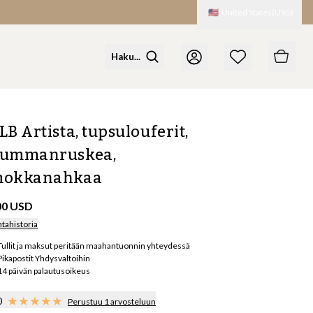
🇺🇸
United States
(
USD
)
LB Artista, tupsulouferit,
ummanruskea,
okkanahkaa
00 USD
ntahistoria
Tullit ja maksut peritään maahantuonnin yhteydessä
Pikapostit Yhdysvaltoihin
14 päivän palautusoikeus
0
Perustuu 1 arvosteluun