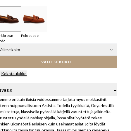
rk brown
Polo suede
ede
Valitse koko
VALITSE KOKO
Kokotaulukko
uvaus
emme erittäin iloisia voidessamme tarjota myös mokkasiinit
teen huippumallistoon Artista. Todella tyylikkäitä, Goya-lestillä
lmistettuja, klassisella pyöreällä kärjellä varustettuja jalkineita.
rustettu yhdellä nahkapohjalla, jossa siisti vyötärö tekee
nkien ulkonäöstä erilaisen kuin useimmat asiat, joita löydät
rkkinoilta tässä hintaluokassa. Tässä myös hieman kapeneva