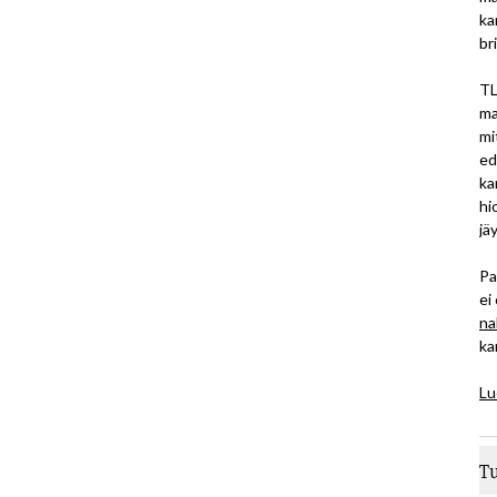
ka
br
TL
ma
mi
ed
ka
hi
jä
Pa
ei
na
ka
Lu
T