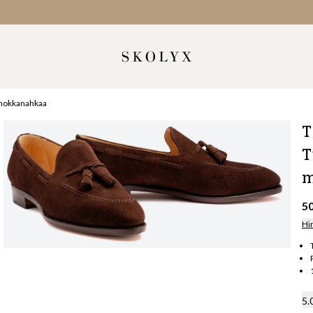
 mokkanahkaa
T
T
m
5
Hi
5.