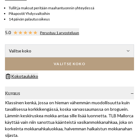
Tullit ja maksut peritään maahantuonnin yhteydessä
Pikapostit Yhdysvaltoihin
14 päivän palautusoikeus
5.0
Perustuu 1 arvosteluun
Valitse koko
VALITSE KOKO
Kokotaulukko
Kuvaus
Klassinen kenkä, jossa on hieman vähemmän muodollisuutta kuin
tavallisessa korkkikengässä, koska varvassaumassa on broguein.
Lämmin keskiruskea mokka antaa sille lisää luonnetta. TLB Mallorca
käyttää vain niin sanottua käänteistä vasikanmokkanahkaa, joka on
korkeinta mokkanahkaluokkaa, halvemman halkaistun mokkanahan
sijasta.