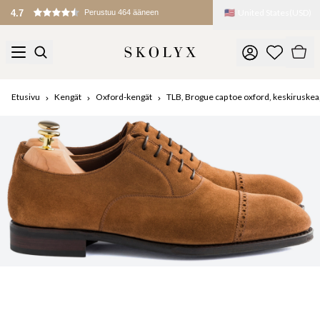
🇺🇸
United States
(
USD
)
4.7
Perustuu 464 ääneen
Etusivu
Kengät
Oxford-kengät
TLB, Brogue cap toe oxford, keskiruske