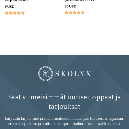
35 USD
9 USD
Ke
Sa
11
Saat viimeisimmät uutiset, oppaat ja
tarjoukset
Liity uutiskirjeemme ja saat etuoikeuden uusimpiin tuotteisiin, oppaisiin,
erikoistarjouksiin ja ajattomiin inspiraatioihin suoraan sähköpostiisi.