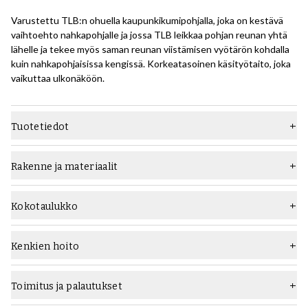
Varustettu TLB:n ohuella kaupunkikumipohjalla, joka on kestävä
vaihtoehto nahkapohjalle ja jossa TLB leikkaa pohjan reunan yhtä
lähelle ja tekee myös saman reunan viistämisen vyötärön kohdalla
kuin nahkapohjaisissa kengissä. Korkeatasoinen käsityötaito, joka
vaikuttaa ulkonäköön.
Tuotetiedot
Materiaali
Mokka
Rakenne ja materiaalit
Lesti
Oliver
Rakentaminen:
Goodyearin hitsattu rakennusmenetelmä on suhteellisen
Pohja
Ohut kumipohja
Kokotaulukko
edistynyt tapa rakentaa kenkiä, joka vaatii korkeaa ammattitaitoa,
Tyyppi
Oxford
tuottaa kestäviä kenkiä, jotka voidaan helposti purkaa useita
kertoja.
Kenkien hoito
Leveys
F (vakio)
Tutustu Goodyearin hitsattujen kenkien rakenteeseen tästä
Mitä kengänhoitotuotteita kannattaa käyttää:
oppaasta
.
Sukupuoli
miehet
Ennen käyttöä pyyhi kengät varovasti mokkanahkaharjalla ja sen
Toimitus ja palautukset
jälkeen
Saphir Medaille d'Or Super Invulner
-aineella suojaamaan
Alla kuva, joka antaa yleiskatsauksen rakenteesta:
Väri
Keskiruskea